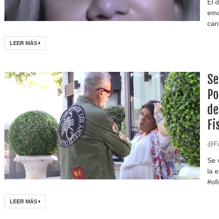
El 
emo
can
LEER MÁS
Se
Po
de
Fi
@Fa
Se 
la 
#ofi
LEER MÁS