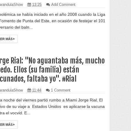
randulaShow
13:25
Add Comment
polémica se había iniciado en el año 2008 cuando la Liga
Fomento de Punta del Este, en ocasión de festejar el 101
ersario del baln...
EER MÁS
rge Rial: "No aguantaba más, mucho
edo. Ellos (su familia) están
cunados, faltaba yo". #Rial
randulaShow
11:44
1 Comment
la noche del viernes partió rumbo a Miami Jorge Rial. El
ivo de su viaje a Estados Unidos es aplicarse la vacuna
ra el vocvid. E...
EER MÁS