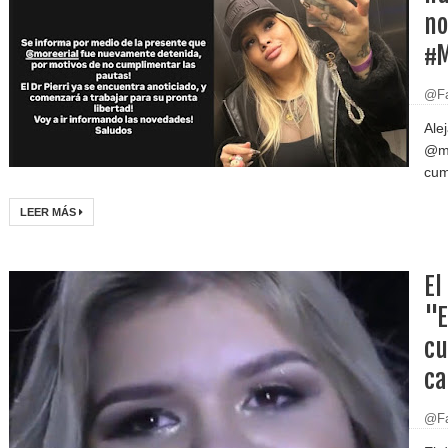
no
#M
@Fa
Ale
@mo
cum
LEER MÁS
El
"E
cu
ca
@Fa