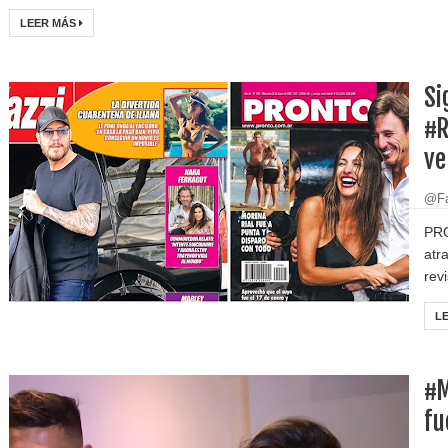
LEER MÁS
Si
#R
ve
@Fa
PRO
atr
rev
L
#M