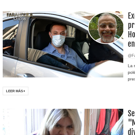
Ex
pr
Ho
en
@Fa
La 
pol
pre
LEER MÁS
Se
"M
di