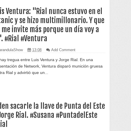
is Ventura: "Rial nunca estuvo en el
tanic y se hizo multimillonario. Y que
 me invite más porque un día voy a
". #Rial #Ventura
randulaShow
13:08
Add Comment
hay tregua entre Luis Ventura y Jorge Rial. En una
sentación de Network, Ventura disparó munición gruesa
ra Rial y advirtió que un...
den sacarle la llave de Punta del Este
Jorge Rial. #Susana #PuntadelEste
ial