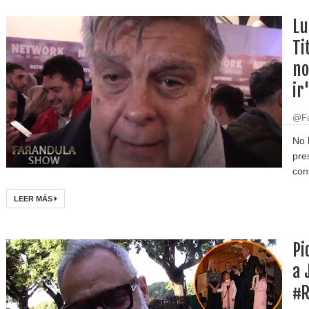
Lu
Ti
no
ir
@Fa
No 
pre
cont
LEER MÁS
Pi
a 
#R