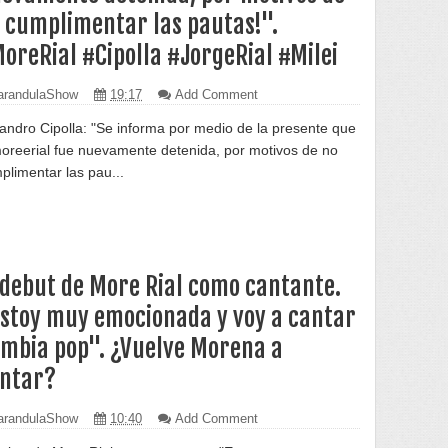
 cumplimentar las pautas!".
oreRial #Cipolla #JorgeRial #Milei
randulaShow
19:17
Add Comment
jandro Cipolla: "Se informa por medio de la presente que
reerial fue nuevamente detenida, por motivos de no
plimentar las pau...
 debut de More Rial como cantante.
stoy muy emocionada y voy a cantar
mbia pop". ¿Vuelve Morena a
ntar?
randulaShow
10:40
Add Comment