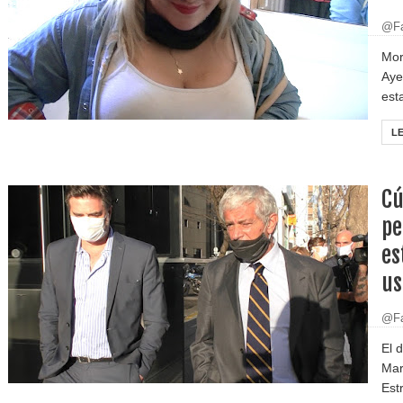
@Fa
Mor
Aye
est
L
Cú
pe
es
us
@Fa
El 
Mar
Est