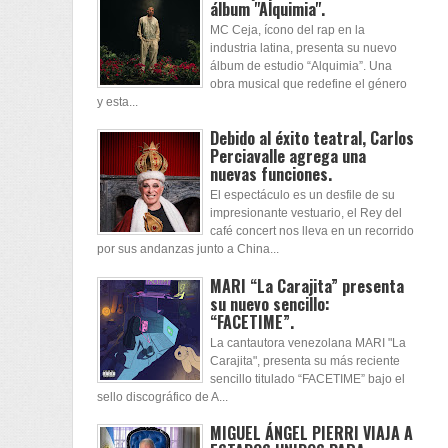
álbum "Alquimia".
MC Ceja, ícono del rap en la
industria latina, presenta su nuevo
álbum de estudio “Alquimia”. Una
obra musical que redefine el género
y esta...
Debido al éxito teatral, Carlos
Perciavalle agrega una
nuevas funciones.
El espectáculo es un desfile de su
impresionante vestuario, el Rey del
café concert nos lleva en un recorrido
por sus andanzas junto a China...
MARI “La Carajita” presenta
su nuevo sencillo:
“FACETIME”.
La cantautora venezolana MARI "La
Carajita", presenta su más reciente
sencillo titulado “FACETIME” bajo el
sello discográfico de A...
MIGUEL ÁNGEL PIERRI VIAJA A