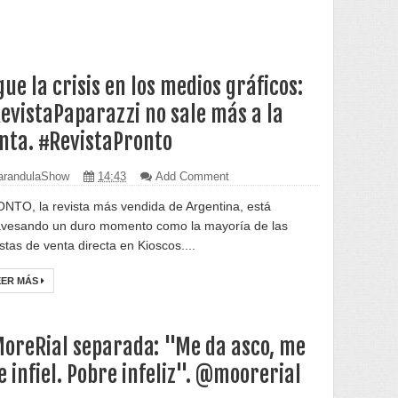
gue la crisis en los medios gráficos:
evistaPaparazzi no sale más a la
nta. #RevistaPronto
randulaShow
14:43
Add Comment
NTO, la revista más vendida de Argentina, está
avesando un duro momento como la mayoría de las
istas de venta directa en Kioscos....
EER MÁS
oreRial separada: "Me da asco, me