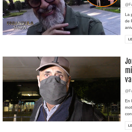
@Fa
La 
de 
aniv
L
Jo
mi
va
@Fa
En 
mot
cont
L