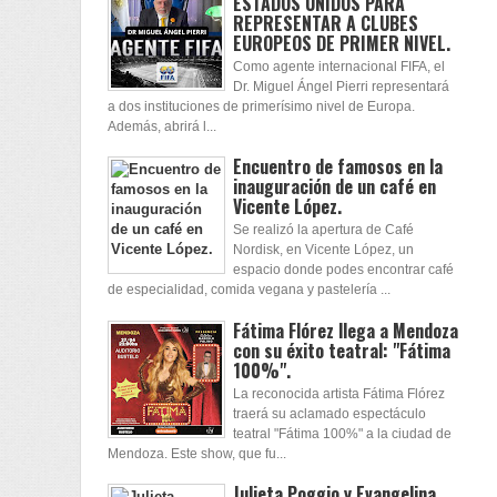
ESTADOS UNIDOS PARA
REPRESENTAR A CLUBES
EUROPEOS DE PRIMER NIVEL.
Como agente internacional FIFA, el
Dr. Miguel Ángel Pierri representará
a dos instituciones de primerísimo nivel de Europa.
Además, abrirá l...
Encuentro de famosos en la
inauguración de un café en
Vicente López.
Se realizó la apertura de Café
Nordisk, en Vicente López, un
espacio donde podes encontrar café
de especialidad, comida vegana y pastelería ...
Fátima Flórez llega a Mendoza
con su éxito teatral: "Fátima
100%".
La reconocida artista Fátima Flórez
traerá su aclamado espectáculo
teatral "Fátima 100%" a la ciudad de
Mendoza. Este show, que fu...
Julieta Poggio y Evangelina