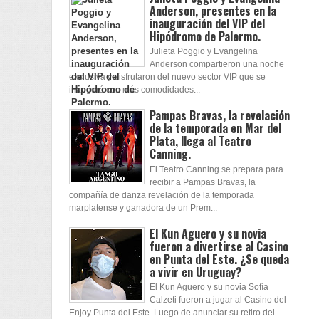
Anderson, presentes en la
inauguración del VIP del
Hipódromo de Palermo.
Julieta Poggio y Evangelina
Anderson compartieron una noche
exclusiva y disfrutaron del nuevo sector VIP que se
inauguró con más comodidades...
Pampas Bravas, la revelación
de la temporada en Mar del
Plata, llega al Teatro
Canning.
El Teatro Canning se prepara para
recibir a Pampas Bravas, la
compañía de danza revelación de la temporada
marplatense y ganadora de un Prem...
El Kun Aguero y su novia
fueron a divertirse al Casino
en Punta del Este. ¿Se queda
a vivir en Uruguay?
El Kun Aguero y su novia Sofía
Calzeti fueron a jugar al Casino del
Enjoy Punta del Este. Luego de anunciar su retiro del