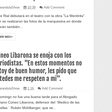
randulaShow
10:39
Add Comment
e Rial debutará en el teatro con la obra "La Mentirita".
r se realizaron las fotos de la marquesina en donde
arán también...
EER MÁS
neo Libarona se enoja con los
riodistas. "En estos momentos no
toy de buen humor, les pido que
tedes me respeten a mi".
randulaShow
1:16
Add Comment
domingo no fue una buena tarde para el Abogado
iano Cúneo Libarona, defensor del ¨Medico de las
rellas ¨ Rubén Mühlberger, que se...