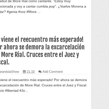
debut de More Rial como cantante. "Estoy muy
cionada y voy a cantar cumbia pop". ¿Vuelve Morena a
tar? #genia #voz #More ...
 viene el reecuentro más esperado!
r ahora se demora la excarcelación
 More Rial. Cruces entre el Juez y
scal.
randulaShow
21:10
Add Comment
viene el reecuentro más esperado! Por ahora se demora
excarcelación de More Rial. Cruces entre el Juez y Fiscal.
cio #libertad #Jo...