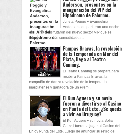
Anderson, presentes en la
inauguración del VIP del
Hipódromo de Palermo.
Julieta Poggio y Evangelina
Anderson compartieron una noche
exclusiva y disfrutaron del nuevo sector VIP que se
inauguró con más comodidades...
Pampas Bravas, la revelación
de la temporada en Mar del
Plata, llega al Teatro
Canning.
El Teatro Canning se prepara para
recibir a Pampas Bravas, la
compañía de danza revelación de la temporada
marplatense y ganadora de un Prem...
El Kun Aguero y su novia
fueron a divertirse al Casino
en Punta del Este. ¿Se queda
a vivir en Uruguay?
El Kun Aguero y su novia Sofía
Calzeti fueron a jugar al Casino del
Enjoy Punta del Este. Luego de anunciar su retiro del