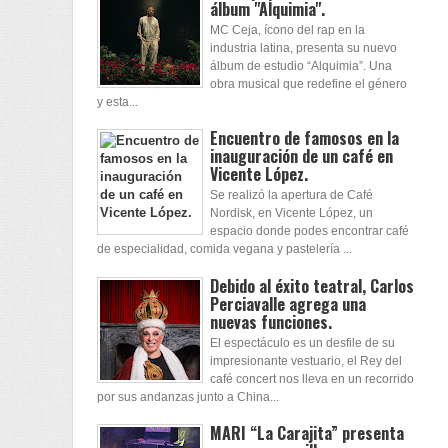
álbum "Alquimia".
MC Ceja, ícono del rap en la
industria latina, presenta su nuevo
álbum de estudio “Alquimia”. Una
obra musical que redefine el género
y esta...
Encuentro de famosos en la
inauguración de un café en
Vicente López.
Se realizó la apertura de Café
Nordisk, en Vicente López, un
espacio donde podes encontrar café
de especialidad, comida vegana y pastelería ...
Debido al éxito teatral, Carlos
Perciavalle agrega una
nuevas funciones.
El espectáculo es un desfile de su
impresionante vestuario, el Rey del
café concert nos lleva en un recorrido
por sus andanzas junto a China...
MARI “La Carajita” presenta