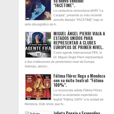
su nuevo sencillo:
“FACETIME”.
La cantautora venezolana MARI "La
Carajita", presenta su más reciente
sencillo titulado “FACETIME” bajo el
sello discográfico de A...
MIGUEL ÁNGEL PIERRI VIAJA A
ESTADOS UNIDOS PARA
REPRESENTAR A CLUBES
EUROPEOS DE PRIMER NIVEL.
Como agente internacional FIFA, el
Dr. Miguel Ángel Pierri representará
a dos instituciones de primerísimo nivel de Europa.
Además, abrirá l...
Fátima Flórez llega a Mendoza
con su éxito teatral: "Fátima
100%".
La reconocida artista Fátima Flórez
traerá su aclamado espectáculo
teatral "Fátima 100%" a la ciudad de
Mendoza. Este show, que fu...
Julieta Poggio y Evangelina