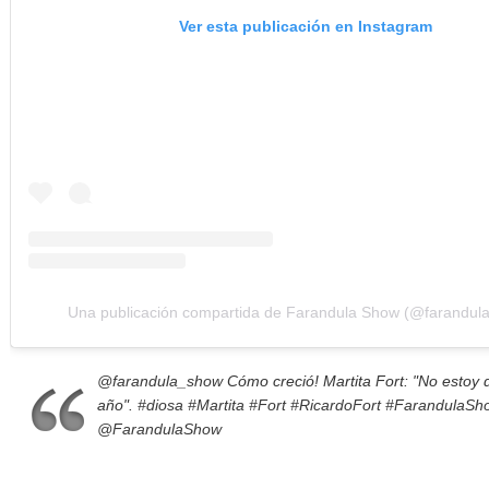
Ver esta publicación en Instagram
Una publicación compartida de Farandula Show (@farandul
@farandula_show
Cómo creció! Martita Fort: "No estoy 
año".
#diosa
#Martita
#Fort
#RicardoFort
#FarandulaSh
@FarandulaShow