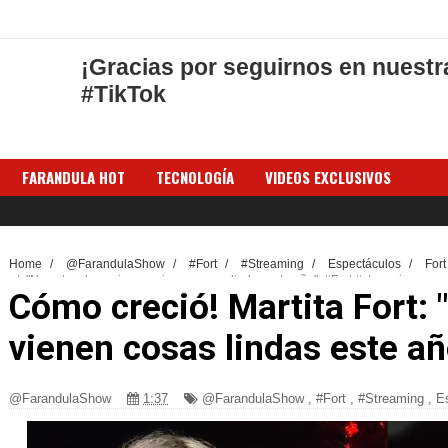
¡Gracias por seguirnos en nuestr
#TikTok
FARANDULA HOT
TECNOLOGÍA
VIDEOS EXCLUSIVOS
Home
/
@FarandulaShow
/
#Fort
/
#Streaming
/
Espectáculos
/
For
Fort: "No estoy de novia y se vienen cosas lindas este año". #Fort #streaming
Cómo creció! Martita Fort: 
vienen cosas lindas este añ
@FarandulaShow
1:37
@FarandulaShow
,
#Fort
,
#Streaming
,
E