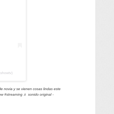
ashowtv)
de novia y se vienen cosas lindas este
ow
#streaming
♬ sonido original -