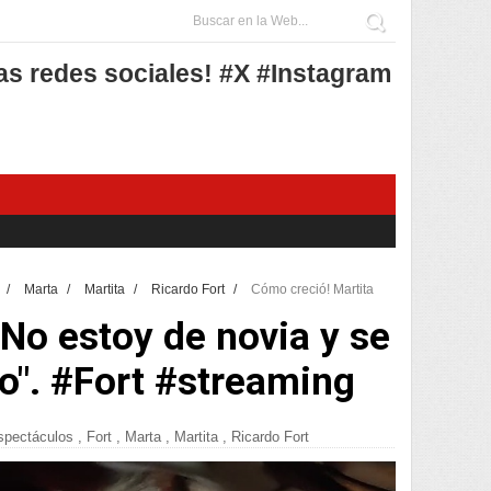
as redes sociales! #X #Instagram
t
/
Marta
/
Martita
/
Ricardo Fort
/
Cómo creció! Martita
"No estoy de novia y se
o". #Fort #streaming
spectáculos
,
Fort
,
Marta
,
Martita
,
Ricardo Fort