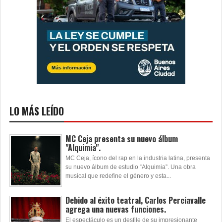
LO MÁS LEÍDO
MC Ceja presenta su nuevo álbum
"Alquimia".
MC Ceja, ícono del rap en la industria latina, presenta
su nuevo álbum de estudio “Alquimia”. Una obra
musical que redefine el género y esta...
Debido al éxito teatral, Carlos Perciavalle
agrega una nuevas funciones.
El espectáculo es un desfile de su impresionante