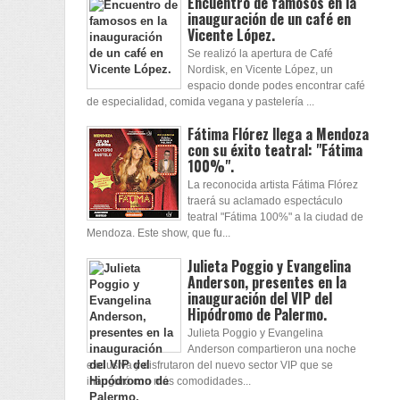
Encuentro de famosos en la
inauguración de un café en
Vicente López.
Se realizó la apertura de Café
Nordisk, en Vicente López, un
espacio donde podes encontrar café
de especialidad, comida vegana y pastelería ...
Fátima Flórez llega a Mendoza
con su éxito teatral: "Fátima
100%".
La reconocida artista Fátima Flórez
traerá su aclamado espectáculo
teatral "Fátima 100%" a la ciudad de
Mendoza. Este show, que fu...
Julieta Poggio y Evangelina
Anderson, presentes en la
inauguración del VIP del
Hipódromo de Palermo.
Julieta Poggio y Evangelina
Anderson compartieron una noche
exclusiva y disfrutaron del nuevo sector VIP que se
inauguró con más comodidades...