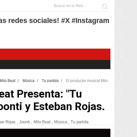
as redes sociales! #X #Instagram
Milo Beat
/
Música
/
Tu partida
/
El productor musical Milo
eat Presenta: "Tu
oonti y Esteban Rojas.
an Rojas
,
Joonti
,
Milo Beat
,
Música
,
Tu partida