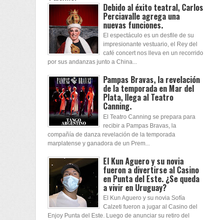
Debido al éxito teatral, Carlos
Perciavalle agrega una
nuevas funciones.
El espectáculo es un desfile de su
impresionante vestuario, el Rey del
café concert nos lleva en un recorrido
por sus andanzas junto a China...
Pampas Bravas, la revelación
de la temporada en Mar del
Plata, llega al Teatro
Canning.
El Teatro Canning se prepara para
recibir a Pampas Bravas, la
compañía de danza revelación de la temporada
marplatense y ganadora de un Prem...
El Kun Aguero y su novia
fueron a divertirse al Casino
en Punta del Este. ¿Se queda
a vivir en Uruguay?
El Kun Aguero y su novia Sofía
Calzeti fueron a jugar al Casino del
Enjoy Punta del Este. Luego de anunciar su retiro del