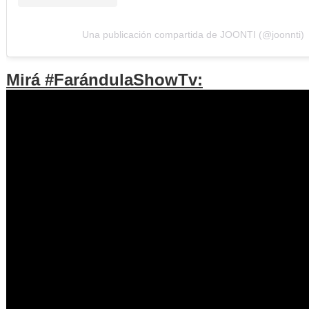
Una publicación compartida de JOONTI (@joonnti)
Mirá #FarándulaShowTv: