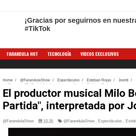
¡Gracias por seguirnos en nuestr
#TikTok
FARANDULA HOT
TECNOLOGÍA
VIDEOS EXCLUSIVOS
Home
/
@FarandulaShow
/
Espectáculos
/
Esteban Rojas
/
Joonti
/
Beat Presenta: "Tu Partida", interpretada por Joonti y Esteban Rojas.
El productor musical Milo B
Partida", interpretada por J
@FarandulaShow
10:26
@FarandulaShow
,
Espectáculos
,
Esteb