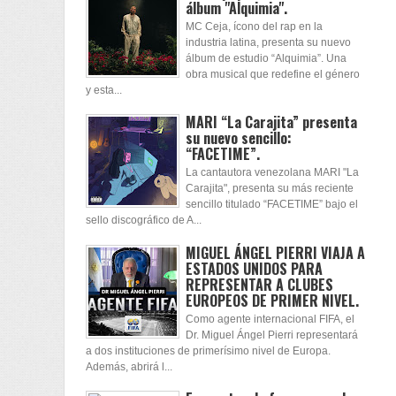
álbum "Alquimia".
MC Ceja, ícono del rap en la
industria latina, presenta su nuevo
álbum de estudio “Alquimia”. Una
obra musical que redefine el género
y esta...
MARI “La Carajita” presenta
su nuevo sencillo:
“FACETIME”.
La cantautora venezolana MARI "La
Carajita", presenta su más reciente
sencillo titulado “FACETIME” bajo el
sello discográfico de A...
MIGUEL ÁNGEL PIERRI VIAJA A
ESTADOS UNIDOS PARA
REPRESENTAR A CLUBES
EUROPEOS DE PRIMER NIVEL.
Como agente internacional FIFA, el
Dr. Miguel Ángel Pierri representará
a dos instituciones de primerísimo nivel de Europa.
Además, abrirá l...