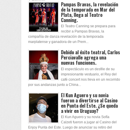
Pampas Bravas, la revelación
de la temporada en Mar del
Plata, llega al Teatro
Canning.
El Teatro Canning se prepara para
recibir a Pampas Bravas, la
compañía de danza revelación de la temporada
marplatense y ganadora de un Prem...
Debido al éxito teatral, Carlos
Perciavalle agrega una
nuevas funciones.
El espectáculo es un desfile de su
impresionante vestuario, el Rey del
café concert nos lleva en un recorrido
por sus andanzas junto a China...
El Kun Aguero y su novia
fueron a divertirse al Casino
en Punta del Este. ¿Se queda
a vivir en Uruguay?
El Kun Aguero y su novia Sofía
Calzeti fueron a jugar al Casino del
Enjoy Punta del Este. Luego de anunciar su retiro del