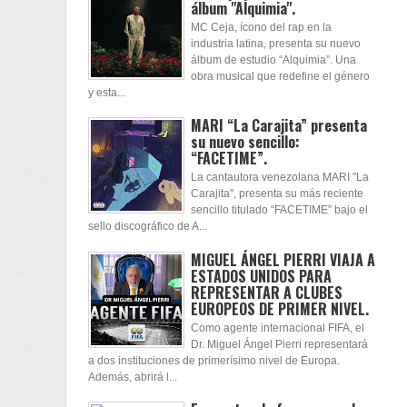
álbum "Alquimia".
MC Ceja, ícono del rap en la
industria latina, presenta su nuevo
álbum de estudio “Alquimia”. Una
obra musical que redefine el género
y esta...
MARI “La Carajita” presenta
su nuevo sencillo:
“FACETIME”.
La cantautora venezolana MARI "La
Carajita", presenta su más reciente
sencillo titulado “FACETIME” bajo el
sello discográfico de A...
MIGUEL ÁNGEL PIERRI VIAJA A
ESTADOS UNIDOS PARA
REPRESENTAR A CLUBES
EUROPEOS DE PRIMER NIVEL.
Como agente internacional FIFA, el
Dr. Miguel Ángel Pierri representará
a dos instituciones de primerísimo nivel de Europa.
Además, abrirá l...