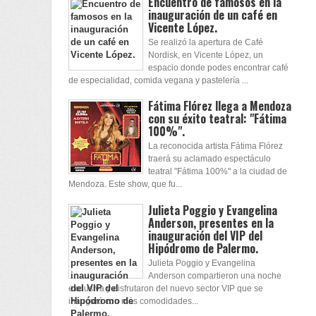
Encuentro de famosos en la
inauguración de un café en
Vicente López.
Se realizó la apertura de Café
Nordisk, en Vicente López, un
espacio donde podes encontrar café
de especialidad, comida vegana y pastelería ...
Fátima Flórez llega a Mendoza
con su éxito teatral: "Fátima
100%".
La reconocida artista Fátima Flórez
traerá su aclamado espectáculo
teatral "Fátima 100%" a la ciudad de
Mendoza. Este show, que fu...
Julieta Poggio y Evangelina
Anderson, presentes en la
inauguración del VIP del
Hipódromo de Palermo.
Julieta Poggio y Evangelina
Anderson compartieron una noche
exclusiva y disfrutaron del nuevo sector VIP que se
inauguró con más comodidades...