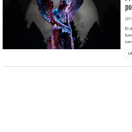
po
@Fa
El 
fue
can
L