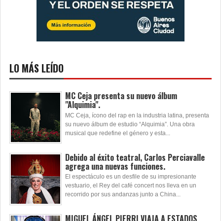
LO MÁS LEÍDO
MC Ceja presenta su nuevo álbum
"Alquimia".
MC Ceja, ícono del rap en la industria latina, presenta
su nuevo álbum de estudio “Alquimia”. Una obra
musical que redefine el género y esta...
Debido al éxito teatral, Carlos Perciavalle
agrega una nuevas funciones.
El espectáculo es un desfile de su impresionante
vestuario, el Rey del café concert nos lleva en un
recorrido por sus andanzas junto a China...
MIGUEL ÁNGEL PIERRI VIAJA A ESTADOS