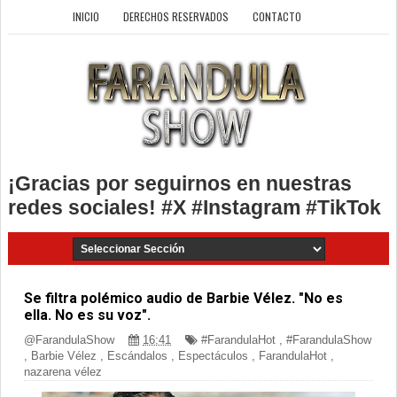
INICIO
DERECHOS RESERVADOS
CONTACTO
¡Gracias por seguirnos en nuestras
redes sociales! #X #Instagram #TikTok
Se filtra polémico audio de Barbie Vélez. "No es
ella. No es su voz".
@FarandulaShow
16:41
#FarandulaHot
,
#FarandulaShow
,
Barbie Vélez
,
Escándalos
,
Espectáculos
,
FarandulaHot
,
nazarena vélez