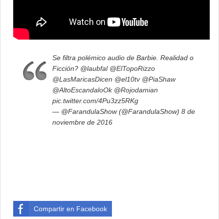
Se filtra polémico audio de Barbie. Realidad o
Ficción?
@laubfal
@ElTopoRizzo
@LasMaricasDicen
@el10tv
@PiaShaw
@AltoEscandaloOk
@Rojodamian
pic.twitter.com/4Pu3zz5RKg
— @FarandulaShow (@FarandulaShow)
8 de
noviembre de 2016
Compartir en Facebook