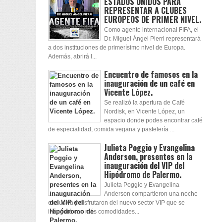
ESTADOS UNIDOS PARA
REPRESENTAR A CLUBES
EUROPEOS DE PRIMER NIVEL.
Como agente internacional FIFA, el
Dr. Miguel Ángel Pierri representará
a dos instituciones de primerísimo nivel de Europa.
Además, abrirá l...
Encuentro de famosos en la
inauguración de un café en
Vicente López.
Se realizó la apertura de Café
Nordisk, en Vicente López, un
espacio donde podes encontrar café
de especialidad, comida vegana y pastelería ...
Julieta Poggio y Evangelina
Anderson, presentes en la
inauguración del VIP del
Hipódromo de Palermo.
Julieta Poggio y Evangelina
Anderson compartieron una noche
exclusiva y disfrutaron del nuevo sector VIP que se
inauguró con más comodidades...