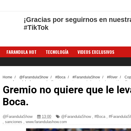
¡Gracias por seguirnos en nuestr
#TikTok
FARANDULA HOT
TECNOLOGÍA
VIDEOS EXCLUSIVOS
Home
/
@FarandulaShow
/
#Boca
/
#FarandulaShow
/
#River
/
Cop
/
www.farandulashow.com
/
Gremio no quiere que le levanten la sanción a Boc
Gremio no quiere que le lev
Boca.
@FarandulaShow
13:00
@FarandulaShow
,
#Boca
,
#FarandulaS
,
sanciones
,
www.farandulashow.com