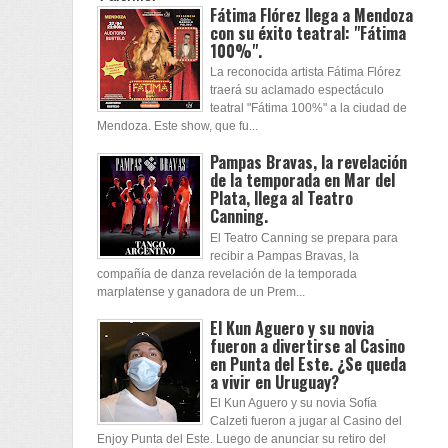
Fátima Flórez llega a Mendoza
con su éxito teatral: "Fátima
100%".
La reconocida artista Fátima Flórez
traerá su aclamado espectáculo
teatral "Fátima 100%" a la ciudad de
Mendoza. Este show, que fu...
Pampas Bravas, la revelación
de la temporada en Mar del
Plata, llega al Teatro
Canning.
El Teatro Canning se prepara para
recibir a Pampas Bravas, la
compañía de danza revelación de la temporada
marplatense y ganadora de un Prem...
El Kun Aguero y su novia
fueron a divertirse al Casino
en Punta del Este. ¿Se queda
a vivir en Uruguay?
El Kun Aguero y su novia Sofía
Calzeti fueron a jugar al Casino del
Enjoy Punta del Este. Luego de anunciar su retiro del