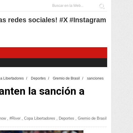
as redes sociales! #X #Instagram
a Libertadores
/
Deportes
/
Gremio de Brasil
/
sanciones
a.
anten la sanción a
how
,
#River
,
Copa Libertadores
,
Deportes
,
Gremio de Brasil