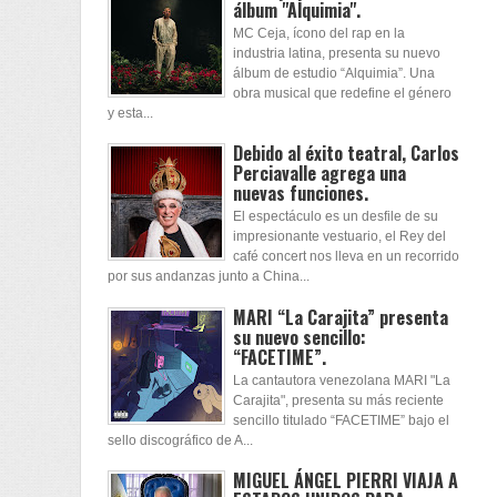
álbum "Alquimia".
MC Ceja, ícono del rap en la
industria latina, presenta su nuevo
álbum de estudio “Alquimia”. Una
obra musical que redefine el género
y esta...
Debido al éxito teatral, Carlos
Perciavalle agrega una
nuevas funciones.
El espectáculo es un desfile de su
impresionante vestuario, el Rey del
café concert nos lleva en un recorrido
por sus andanzas junto a China...
MARI “La Carajita” presenta
su nuevo sencillo:
“FACETIME”.
La cantautora venezolana MARI "La
Carajita", presenta su más reciente
sencillo titulado “FACETIME” bajo el
sello discográfico de A...
MIGUEL ÁNGEL PIERRI VIAJA A