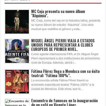
MC Ceja presenta su nuevo álbum
"Alquimia".
MC Ceja, ícono del rap en la industria latina, presenta
su nuevo álbum de estudio “Alquimia”. Una obra
musical que redefine el género y esta...
MIGUEL ÁNGEL PIERRI VIAJA A ESTADOS
UNIDOS PARA REPRESENTAR A CLUBES
EUROPEOS DE PRIMER NIVEL.
Como agente internacional FIFA, el Dr. Miguel Ángel
Pierri representará a dos instituciones de primerísimo
nivel de Europa. Además, abrirá l...
Fátima Flórez llega a Mendoza con su éxito
teatral: "Fátima 100%".
La reconocida artista Fátima Flórez traerá su
aclamado espectáculo teatral "Fátima 100%" a la
ciudad de Mendoza. Este show, que fu...
Encuentro de famosos en la inauguración
de un café en Vicente López.