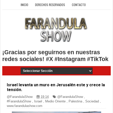
INICIO
DERECHOS RESERVADOS
CONTACTO
¡Gracias por seguirnos en nuestras
redes sociales! #X #Instagram #TikTok
Israel levanta un muro en Jerusalén este y crece la
tensión.
@FarandulaShow
19:14
@FarandulaShow
,
#FarandulaShow
,
Israel
,
Medio Oriente
,
Palestina
,
Sociedad
,
www.farandulashow.com