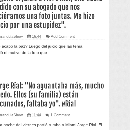
dido con su abogado que nos
ciéramos una foto juntas. Me hizo
icio por una estupidez".
randulaShow
16:44
Add Comment
 acabó la paz? Luego del juicio que las tenía
l motivo de la foto que ...
rge Rial: "No aguantaba más, mucho
edo. Ellos (su familia) están
cunados, faltaba yo". #Rial
randulaShow
11:44
1 Comment
la noche del viernes partió rumbo a Miami Jorge Rial. El