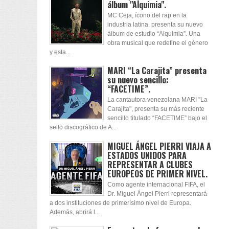
álbum "Alquimia".
MC Ceja, ícono del rap en la
industria latina, presenta su nuevo
álbum de estudio “Alquimia”. Una
obra musical que redefine el género
y esta...
MARI “La Carajita” presenta
su nuevo sencillo:
“FACETIME”.
La cantautora venezolana MARI "La
Carajita", presenta su más reciente
sencillo titulado “FACETIME” bajo el
sello discográfico de A...
MIGUEL ÁNGEL PIERRI VIAJA A
ESTADOS UNIDOS PARA
REPRESENTAR A CLUBES
EUROPEOS DE PRIMER NIVEL.
Como agente internacional FIFA, el
Dr. Miguel Ángel Pierri representará
a dos instituciones de primerísimo nivel de Europa.
Además, abrirá l...