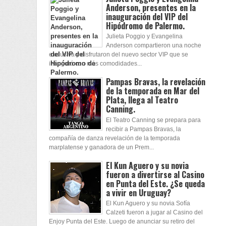
Anderson, presentes en la
inauguración del VIP del
Hipódromo de Palermo.
Julieta Poggio y Evangelina
Anderson compartieron una noche
exclusiva y disfrutaron del nuevo sector VIP que se
inauguró con más comodidades...
Pampas Bravas, la revelación
de la temporada en Mar del
Plata, llega al Teatro
Canning.
El Teatro Canning se prepara para
recibir a Pampas Bravas, la
compañía de danza revelación de la temporada
marplatense y ganadora de un Prem...
El Kun Aguero y su novia
fueron a divertirse al Casino
en Punta del Este. ¿Se queda
a vivir en Uruguay?
El Kun Aguero y su novia Sofía
Calzeti fueron a jugar al Casino del
Enjoy Punta del Este. Luego de anunciar su retiro del