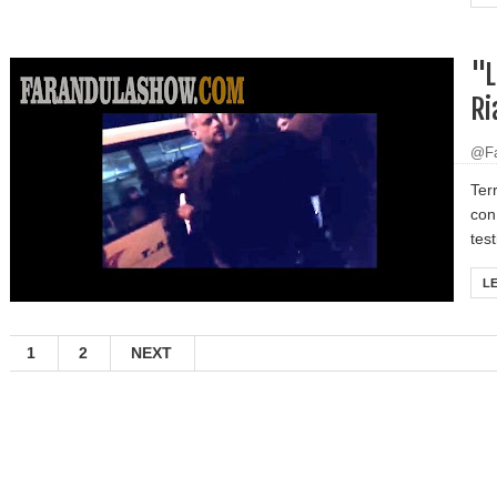
"L
Ri
@Fa
Ter
con
test
L
1
2
NEXT