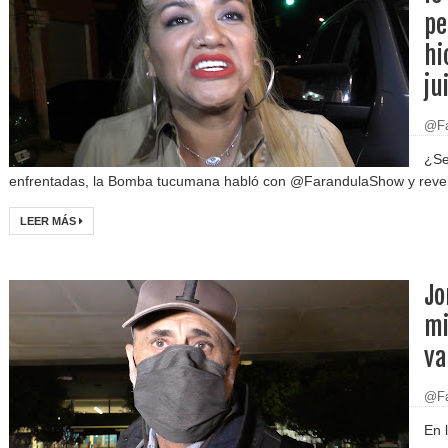
pe
hi
ju
@Fa
¿Se
enfrentadas, la Bomba tucumana habló con @FarandulaShow y reveló e
LEER MÁS
Jo
mi
va
@Fa
En 