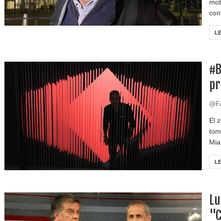
mot
cont
L
#B
pr
@Fa
El 
tom
Mia
L
Lu
"C