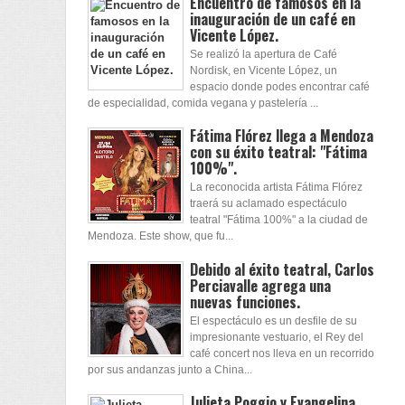
Encuentro de famosos en la
inauguración de un café en
Vicente López.
Se realizó la apertura de Café
Nordisk, en Vicente López, un
espacio donde podes encontrar café
de especialidad, comida vegana y pastelería ...
Fátima Flórez llega a Mendoza
con su éxito teatral: "Fátima
100%".
La reconocida artista Fátima Flórez
traerá su aclamado espectáculo
teatral "Fátima 100%" a la ciudad de
Mendoza. Este show, que fu...
Debido al éxito teatral, Carlos
Perciavalle agrega una
nuevas funciones.
El espectáculo es un desfile de su
impresionante vestuario, el Rey del
café concert nos lleva en un recorrido
por sus andanzas junto a China...
Julieta Poggio y Evangelina