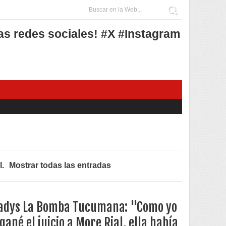
as redes sociales! #X #Instagram
l
.
Mostrar todas las entradas
adys La Bomba Tucumana: "Como yo
 gané el juicio a More Rial, ella había