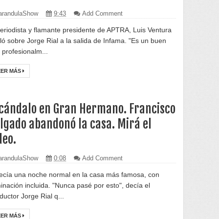
randulaShow
9:43
Add Comment
periodista y flamante presidente de APTRA, Luis Ventura
ló sobre Jorge Rial a la salida de Infama. "Es un buen
 profesionalm...
EER MÁS
cándalo en Gran Hermano. Francisco
lgado abandonó la casa. Mirá el
deo.
randulaShow
0:08
Add Comment
ecía una noche normal en la casa más famosa, con
minación incluida. "Nunca pasé por esto", decía el
ductor Jorge Rial q...
EER MÁS