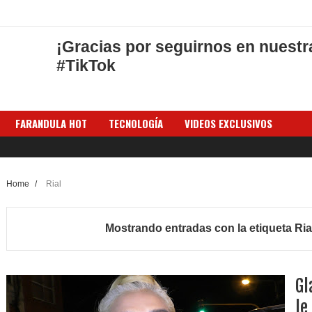
¡Gracias por seguirnos en nuestr
#TikTok
FARANDULA HOT
TECNOLOGÍA
VIDEOS EXCLUSIVOS
Home
/
Rial
Mostrando entradas con la etiqueta
Ria
Gl
le