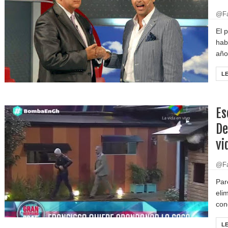
@Fa
El 
hab
año
L
Es
De
vi
@Fa
Par
eli
con
L