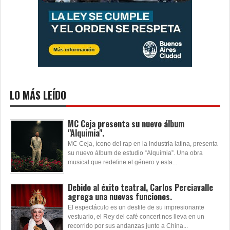
LO MÁS LEÍDO
MC Ceja presenta su nuevo álbum
"Alquimia".
MC Ceja, ícono del rap en la industria latina, presenta
su nuevo álbum de estudio “Alquimia”. Una obra
musical que redefine el género y esta...
Debido al éxito teatral, Carlos Perciavalle
agrega una nuevas funciones.
El espectáculo es un desfile de su impresionante
vestuario, el Rey del café concert nos lleva en un
recorrido por sus andanzas junto a China...