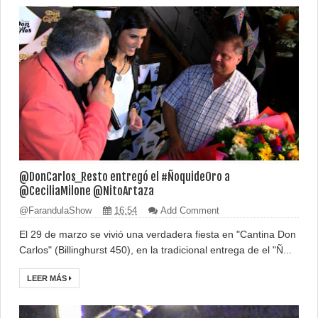
@DonCarlos_Resto entregó el #ÑoquideOro a
@CeciliaMilone @NitoArtaza
@FarandulaShow
16:54
Add Comment
El 29 de marzo se vivió una verdadera fiesta en "Cantina Don
Carlos" (Billinghurst 450), en la tradicional entrega de el "Ñ...
LEER MÁS