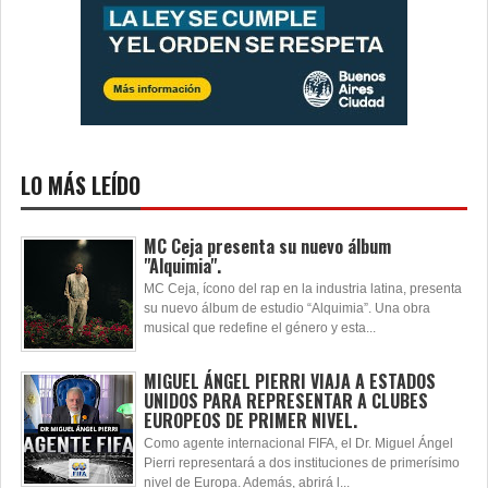
LO MÁS LEÍDO
MC Ceja presenta su nuevo álbum
"Alquimia".
MC Ceja, ícono del rap en la industria latina, presenta
su nuevo álbum de estudio “Alquimia”. Una obra
musical que redefine el género y esta...
MIGUEL ÁNGEL PIERRI VIAJA A ESTADOS
UNIDOS PARA REPRESENTAR A CLUBES
EUROPEOS DE PRIMER NIVEL.
Como agente internacional FIFA, el Dr. Miguel Ángel
Pierri representará a dos instituciones de primerísimo
nivel de Europa. Además, abrirá l...