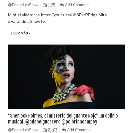
@FarandulaShow
1:25
Add Comment
Mirá el video: via https://youtu.be/Uh3PkrPFdqs Mirá
#FarándulaShowTv:
LEER MÁS
“Sherlock Holmes, el misterio del guante Rojo” un delirio
musical. @adabelguerrero ‏@pcibriancampoy
@FarandulaShow
21:07
Add Comment