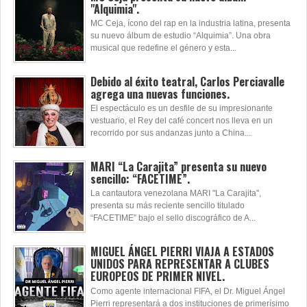
"Alquimia".
MC Ceja, ícono del rap en la industria latina, presenta
su nuevo álbum de estudio “Alquimia”. Una obra
musical que redefine el género y esta...
Debido al éxito teatral, Carlos Perciavalle
agrega una nuevas funciones.
El espectáculo es un desfile de su impresionante
vestuario, el Rey del café concert nos lleva en un
recorrido por sus andanzas junto a China...
MARI “La Carajita” presenta su nuevo
sencillo: “FACETIME”.
La cantautora venezolana MARI "La Carajita",
presenta su más reciente sencillo titulado
“FACETIME” bajo el sello discográfico de A...
MIGUEL ÁNGEL PIERRI VIAJA A ESTADOS
UNIDOS PARA REPRESENTAR A CLUBES
EUROPEOS DE PRIMER NIVEL.
Como agente internacional FIFA, el Dr. Miguel Ángel
Pierri representará a dos instituciones de primerísimo