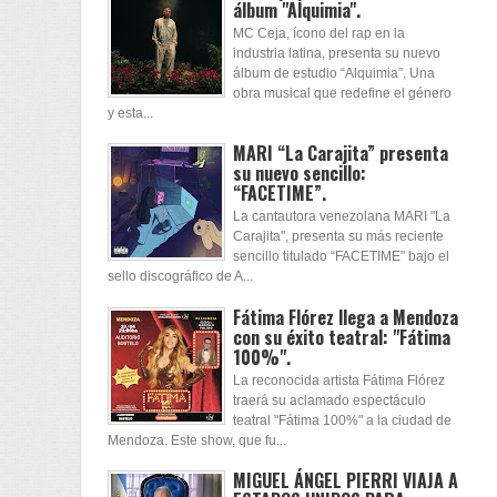
álbum "Alquimia".
MC Ceja, ícono del rap en la
industria latina, presenta su nuevo
álbum de estudio “Alquimia”. Una
obra musical que redefine el género
y esta...
MARI “La Carajita” presenta
su nuevo sencillo:
“FACETIME”.
La cantautora venezolana MARI "La
Carajita", presenta su más reciente
sencillo titulado “FACETIME” bajo el
sello discográfico de A...
Fátima Flórez llega a Mendoza
con su éxito teatral: "Fátima
100%".
La reconocida artista Fátima Flórez
traerá su aclamado espectáculo
teatral "Fátima 100%" a la ciudad de
Mendoza. Este show, que fu...
MIGUEL ÁNGEL PIERRI VIAJA A