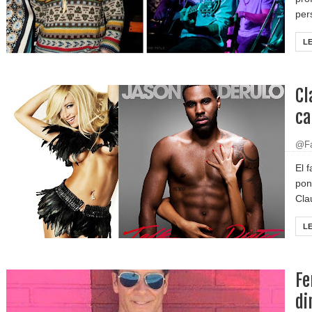
pers
L
Cl
ca
@Fa
El 
pon
Cla
L
Fe
di