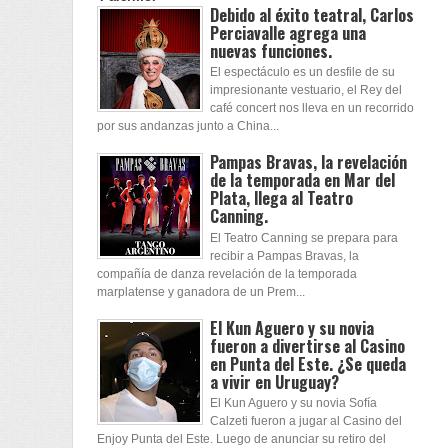
Debido al éxito teatral, Carlos
Perciavalle agrega una
nuevas funciones.
El espectáculo es un desfile de su
impresionante vestuario, el Rey del
café concert nos lleva en un recorrido
por sus andanzas junto a China...
Pampas Bravas, la revelación
de la temporada en Mar del
Plata, llega al Teatro
Canning.
El Teatro Canning se prepara para
recibir a Pampas Bravas, la
compañía de danza revelación de la temporada
marplatense y ganadora de un Prem...
El Kun Aguero y su novia
fueron a divertirse al Casino
en Punta del Este. ¿Se queda
a vivir en Uruguay?
El Kun Aguero y su novia Sofía
Calzeti fueron a jugar al Casino del
Enjoy Punta del Este. Luego de anunciar su retiro del