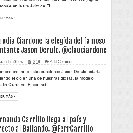
onaje en la tira éxito de El ...
EER MÁS
audia Ciardone la elegida del famoso
ntante Jason Derulo. @clauciardone
randulaShow
0:16
Add Comment
famoso cantante estadounidense Jason Derulo estaría
iendo el ojo en una de nuestras diosas, la modelo
udia Ciardone. El contacto...
EER MÁS
rnando Carrillo llega al país y
recto al Bailando. @FerrCarrillo