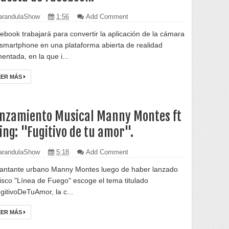
randulaShow
1:56
Add Comment
ebook trabajará para convertir la aplicación de la cámara
 smartphone en una plataforma abierta de realidad
entada, en la que i...
EER MÁS
nzamiento Musical Manny Montes ft
ing: "Fugitivo de tu amor".
randulaShow
5:18
Add Comment
cantante urbano Manny Montes luego de haber lanzado
disco "Línea de Fuego" escoge el tema titulado
gitivoDeTuAmor, la c...
EER MÁS