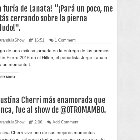
a furia de Lanata! "¡Pará un poco, me
tás cerrando sobre la pierna
ludo!".
randulaShow
16:51
1 Comment
go de una exitosa jornada en la entrega de los premios
tín Fierro 2016 en el Hilton, el periodista Jorge Lanata
ió un momento t...
EER MÁS
ustina Cherri más enamorada que
nca, fue al show de @OTROMAMBO.
randulaShow
2:06
Add Comment
stina Cherri vive uno de sus mejores momentos
fesionales: sobresale todas las noches con su jugado