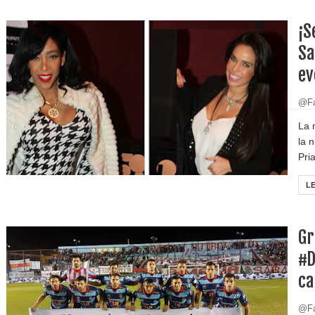
¡S
Sa
ev
@Fa
La 
la 
Pria
L
Gr
#D
ca
@Fa