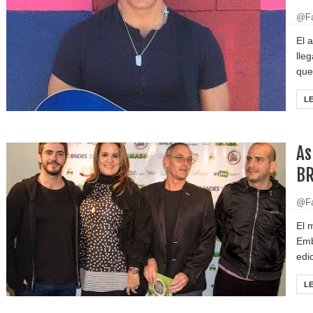
@Fa
El 
lle
que 
L
As
BR
@Fa
El 
Emb
edic
L