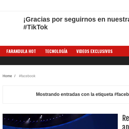
¡Gracias por seguirnos en nuestr
#TikTok
FARANDULA HOT
TECNOLOGÍA
VIDEOS EXCLUSIVOS
Home
/
#facebook
Mostrando entradas con la etiqueta
#face
Re
ap