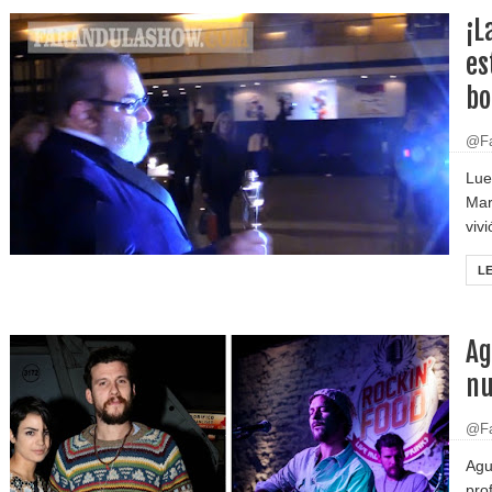
¡L
es
bo
@Fa
Lue
Mar
viv
L
Ag
nu
@Fa
Agu
pro