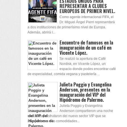
ESTADOS UNIDOS PARA
REPRESENTAR A CLUBES
EUROPEOS DE PRIMER NIVEL.
Como agente internacional FIFA, el
Dr. Miguel Ángel Pierri representará
a dos instituciones de primerísimo nivel de Europa.
Además, abrirá l...
Encuentro de famosos en la
inauguración de un café en
Vicente López.
Se realizó la apertura de Café
Nordisk, en Vicente López, un
espacio donde podes encontrar café
de especialidad, comida vegana y pastelería ...
Julieta Poggio y Evangelina
Anderson, presentes en la
inauguración del VIP del
Hipódromo de Palermo.
Julieta Poggio y Evangelina
Anderson compartieron una noche
exclusiva y disfrutaron del nuevo sector VIP que se
inauguró con más comodidades...