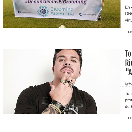
En 
ONG
virt
L
To
Ri
"A
@Fa
Ton
pro
de 
L