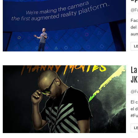
@Fa
Fac
del
aum
L
La
JK
@Fa
El 
el 
#Fu
L