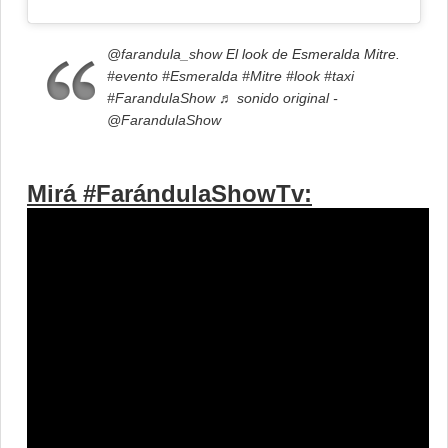
@farandula_show
El look de Esmeralda Mitre.
#evento
#Esmeralda
#Mitre
#look
#taxi
#FarandulaShow
♬ sonido original -
@FarandulaShow
Mirá #FarándulaShowTv: