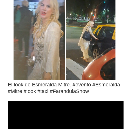
El look de Esmeralda Mitre. #evento #Esmeralda
#Mitre #look #taxi #FarandulaShow