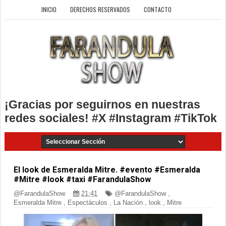
INICIO
DERECHOS RESERVADOS
CONTACTO
¡Gracias por seguirnos en nuestras
redes sociales! #X #Instagram #TikTok
El look de Esmeralda Mitre. #evento #Esmeralda
#Mitre #look #taxi #FarandulaShow
@FarandulaShow
21:41
@FarandulaShow
,
Esmeralda Mitre
,
Espectáculos
,
La Nación
,
look
,
Mitre