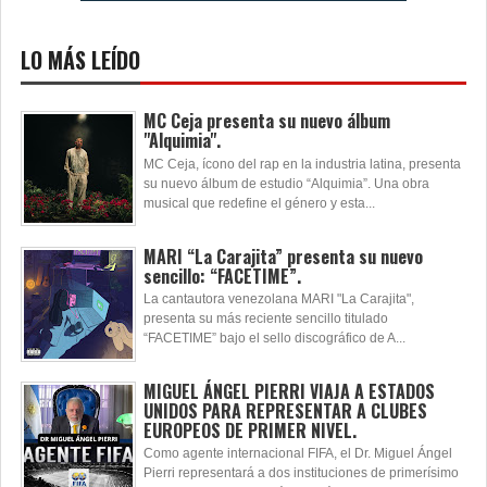
LO MÁS LEÍDO
MC Ceja presenta su nuevo álbum
"Alquimia".
MC Ceja, ícono del rap en la industria latina, presenta
su nuevo álbum de estudio “Alquimia”. Una obra
musical que redefine el género y esta...
MARI “La Carajita” presenta su nuevo
sencillo: “FACETIME”.
La cantautora venezolana MARI "La Carajita",
presenta su más reciente sencillo titulado
“FACETIME” bajo el sello discográfico de A...
MIGUEL ÁNGEL PIERRI VIAJA A ESTADOS
UNIDOS PARA REPRESENTAR A CLUBES
EUROPEOS DE PRIMER NIVEL.
Como agente internacional FIFA, el Dr. Miguel Ángel
Pierri representará a dos instituciones de primerísimo