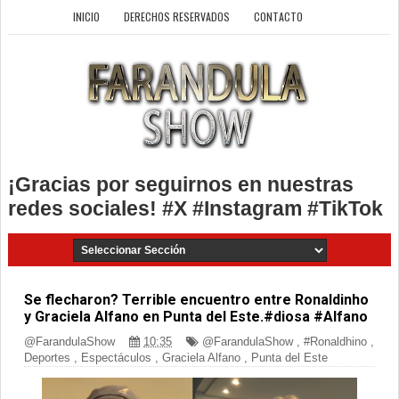
INICIO
DERECHOS RESERVADOS
CONTACTO
¡Gracias por seguirnos en nuestras
redes sociales! #X #Instagram #TikTok
Se flecharon? Terrible encuentro entre Ronaldinho
y Graciela Alfano en Punta del Este.#diosa #Alfano
@FarandulaShow
10:35
@FarandulaShow
,
#Ronaldhino
,
Deportes
,
Espectáculos
,
Graciela Alfano
,
Punta del Este