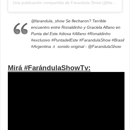
Una publicación compartida de Farandula Show (@farandulashowtv)
@farandula_show
Se flecharon? Terrible
encuentro entre Ronaldinho y Graciela Alfano en
Punta del Este.
#diosa
#Alfano
#Ronaldinho
#exclusivo
#PuntadelEste
#FarandulaShow
#Brasil
#Argentina
♬ sonido original - @FarandulaShow
Mirá #FarándulaShowTv: