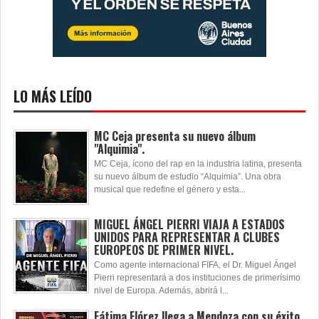
LO MÁS LEÍDO
MC Ceja presenta su nuevo álbum
"Alquimia".
MC Ceja, ícono del rap en la industria latina, presenta
su nuevo álbum de estudio “Alquimia”. Una obra
musical que redefine el género y esta...
MIGUEL ÁNGEL PIERRI VIAJA A ESTADOS
UNIDOS PARA REPRESENTAR A CLUBES
EUROPEOS DE PRIMER NIVEL.
Como agente internacional FIFA, el Dr. Miguel Ángel
Pierri representará a dos instituciones de primerísimo
nivel de Europa. Además, abrirá l...
Fátima Flórez llega a Mendoza con su éxito