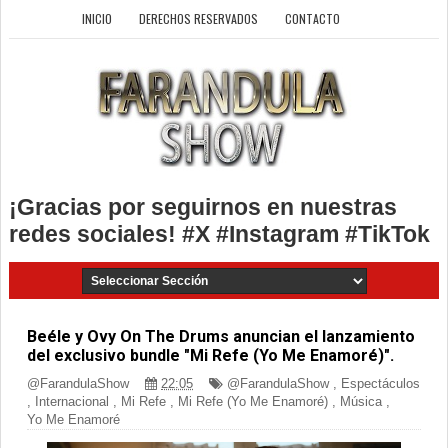
INICIO
DERECHOS RESERVADOS
CONTACTO
¡Gracias por seguirnos en nuestras
redes sociales! #X #Instagram #TikTok
Beéle y Ovy On The Drums anuncian el lanzamiento
del exclusivo bundle "Mi Refe (Yo Me Enamoré)".
@FarandulaShow
22:05
@FarandulaShow
,
Espectáculos
,
Internacional
,
Mi Refe
,
Mi Refe (Yo Me Enamoré)
,
Música
,
Yo Me Enamoré