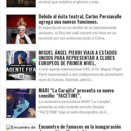
musical que redefine el género y esta...
Debido al éxito teatral, Carlos Perciavalle
agrega una nuevas funciones.
El espectáculo es un desfile de su impresionante
vestuario, el Rey del café concert nos lleva en un
recorrido por sus andanzas junto a China...
MIGUEL ÁNGEL PIERRI VIAJA A ESTADOS
UNIDOS PARA REPRESENTAR A CLUBES
EUROPEOS DE PRIMER NIVEL.
Como agente internacional FIFA, el Dr. Miguel Ángel
Pierri representará a dos instituciones de primerísimo
nivel de Europa. Además, abrirá l...
MARI “La Carajita” presenta su nuevo
sencillo: “FACETIME”.
La cantautora venezolana MARI "La Carajita",
presenta su más reciente sencillo titulado
“FACETIME” bajo el sello discográfico de A...
Encuentro de famosos en la inauguración