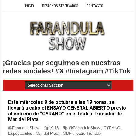
INICIO
DERECHOS RESERVADOS
CONTACTO
¡Gracias por seguirnos en nuestras
redes sociales! #X #Instagram #TikTok
Este miércoles 9 de octubre a las 19 horas, se
llevará a cabo el ENSAYO GENERAL ABIERTO previo
al estreno de “CYRANO” en el teatro Tronador de
Mar del Plata.
@FarandulaShow
19:15
@FarandulaShow
,
CYRANO
,
Espectáculos
,
Mar del Plata
,
MDP
,
teatro Tronador