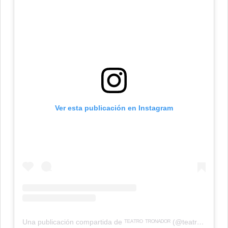
Ver esta publicación en Instagram
Una publicación compartida de ᵀᴱᴬᵀᴿᴼ ᵀᴿᴼᴺᴬᴰᴼᴿ (@teatrotronadormdp)