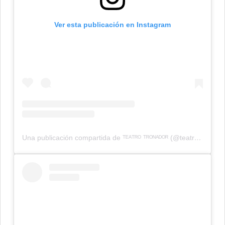
Ver esta publicación en Instagram
Una publicación compartida de ᵀᴱᴬᵀᴿᴼ ᵀᴿᴼᴺᴬᴰᴼᴿ (@teatrotronadormdp)