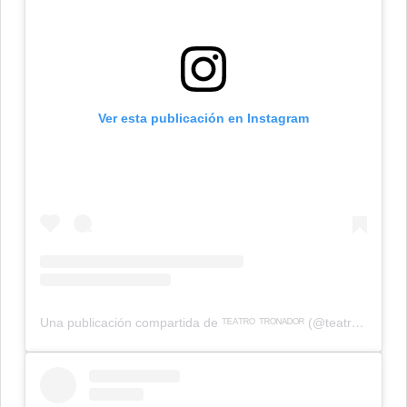
Ver esta publicación en Instagram
Una publicación compartida de ᵀᴱᴬᵀᴿᴼ ᵀᴿᴼᴺᴬᴰᴼᴿ (@teatrotronadormdp)