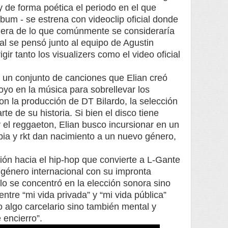
 y de forma poética el periodo en el que
lbum - se estrena con videoclip oficial donde
fuera de lo que comúnmente se consideraría
ual se pensó junto al equipo de Agustin
ir tanto los visualizers como el video oficial
 un conjunto de canciones que Elian creó
oyo en la música para sobrellevar los
n la producción de DT Bilardo, la selección
te de su historia. Si bien el disco tiene
 el reggaeton, Elian busco incursionar en un
ia y rkt dan nacimiento a un nuevo género,
sión hacia el hip-hop que convierte a L-Gante
 género internacional con su impronta
lo se concentró en la elección sonora sino
entre “mi vida privada” y “mi vida pública”
o algo carcelario sino también mental y
 encierro”.