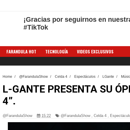
¡Gracias por seguirnos en nuestr
#TikTok
FARANDULA HOT
TECNOLOGÍA
VIDEOS EXCLUSIVOS
Home
/
@FarandulaShow
/
Celda 4
/
Espectáculos
/
LGante
/
Músi
L-GANTE PRESENTA SU ÓP
4”.
@FarandulaShow
15:22
@FarandulaShow
,
Celda 4
,
Espectácul