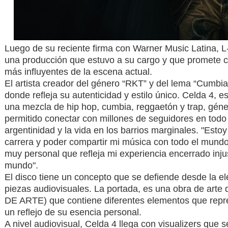
Luego de su reciente firma con Warner Music Latina, L
una producción que estuvo a su cargo y que promete co
más influyentes de la escena actual.
El artista creador del género “RKT” y del lema “Cumbi
donde refleja su autenticidad y estilo único. Celda 4, 
una mezcla de hip hop, cumbia, reggaetón y trap, géne
permitido conectar con millones de seguidores en todo 
argentinidad y la vida en los barrios marginales. "Est
carrera y poder compartir mi música con todo el mund
muy personal que refleja mi experiencia encerrado injus
mundo".
El disco tiene un concepto que se defiende desde la el
piezas audiovisuales. La portada, es una obra de ar
DE ARTE) que contiene diferentes elementos que repr
un reflejo de su esencia personal.
A nivel audiovisual, Celda 4 llega con visualizers que 