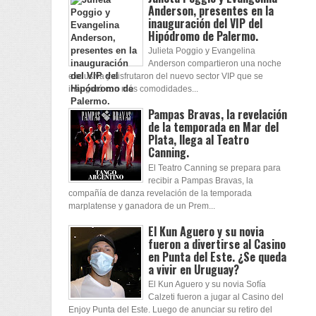
Anderson, presentes en la
inauguración del VIP del
Hipódromo de Palermo.
Julieta Poggio y Evangelina
Anderson compartieron una noche
exclusiva y disfrutaron del nuevo sector VIP que se
inauguró con más comodidades...
Pampas Bravas, la revelación
de la temporada en Mar del
Plata, llega al Teatro
Canning.
El Teatro Canning se prepara para
recibir a Pampas Bravas, la
compañía de danza revelación de la temporada
marplatense y ganadora de un Prem...
El Kun Aguero y su novia
fueron a divertirse al Casino
en Punta del Este. ¿Se queda
a vivir en Uruguay?
El Kun Aguero y su novia Sofía
Calzeti fueron a jugar al Casino del
Enjoy Punta del Este. Luego de anunciar su retiro del