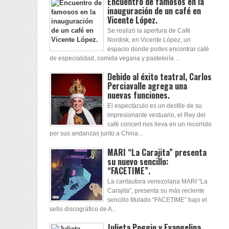
Encuentro de famosos en la
inauguración de un café en
Vicente López.
Se realizó la apertura de Café
Nordisk, en Vicente López, un
espacio donde podes encontrar café
de especialidad, comida vegana y pastelería ...
Debido al éxito teatral, Carlos
Perciavalle agrega una
nuevas funciones.
El espectáculo es un desfile de su
impresionante vestuario, el Rey del
café concert nos lleva en un recorrido
por sus andanzas junto a China...
MARI “La Carajita” presenta
su nuevo sencillo:
“FACETIME”.
La cantautora venezolana MARI "La
Carajita", presenta su más reciente
sencillo titulado “FACETIME” bajo el
sello discográfico de A...
Julieta Poggio y Evangelina