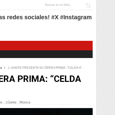
as redes sociales! #X #Instagram
ca
/
L-GANTE PRESENTA SU ÓPERA PRIMA: “CELDA 4”.
ERA PRIMA: “CELDA
os
,
LGante
,
Música