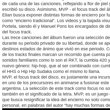
de cada una de las canciones, reflejando a flor de piel
escribió su disco. Asimismo, MVP - el focus track del á
Elian busca exponer distintas formas de encierro por 
como “encierro tradicional”. Los videos y la bajada vis
Portela, siendo él y Manuel Pons los encargados de dirig
del focus track.
Las trece canciones del álbum fueron una selección de
durante su periodo privado de su libertad, donde se ap
destinos estados de ánimo que vivió en ese periodo. Co
de los tracks finales marcan un recorrido que cuenta par
sonidos familiares como lo son el RKT, la cumbia 420 y
nuevo género: hip-hop, que al ser combinado con cumb
el HHS o Hip Hip Sudaka como el mismo lo llama.
MVP, el focus track del disco, es justamente una incur
en uno de los precursores en animarse a fusionar este
argentina. La selección de este track como focus no so
también en el significado de la letra. MVP, es un juego 
que busca resignificar la idea del encierro no solo com
personal, en palabras del autor “hay muchas formas de