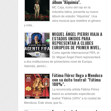
álbum "Alquimia".
MC Ceja, ícono del rap en la
industria latina, presenta su nuevo
álbum de estudio “Alquimia”. Una
obra musical que redefine el género
y esta...
MIGUEL ÁNGEL PIERRI VIAJA A
ESTADOS UNIDOS PARA
REPRESENTAR A CLUBES
EUROPEOS DE PRIMER NIVEL.
Como agente internacional FIFA, el
Dr. Miguel Ángel Pierri representará
a dos instituciones de primerísimo nivel de Europa.
Además, abrirá l...
Fátima Flórez llega a Mendoza
con su éxito teatral: "Fátima
100%".
La reconocida artista Fátima Flórez
traerá su aclamado espectáculo
teatral "Fátima 100%" a la ciudad de
Mendoza. Este show, que fu...