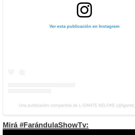
Ver esta publicación en Instagram
Una publicación compartida de L-GANTE KELOKE (@lgante_
Mirá #FarándulaShowTv: