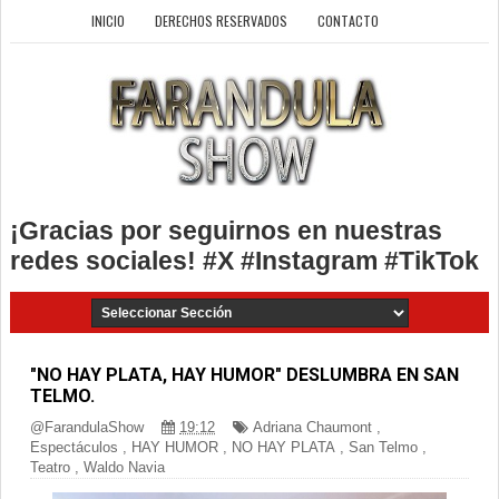
INICIO
DERECHOS RESERVADOS
CONTACTO
¡Gracias por seguirnos en nuestras
redes sociales! #X #Instagram #TikTok
"NO HAY PLATA, HAY HUMOR" DESLUMBRA EN SAN
TELMO.
@FarandulaShow
19:12
Adriana Chaumont
,
Espectáculos
,
HAY HUMOR
,
NO HAY PLATA
,
San Telmo
,
Teatro
,
Waldo Navia