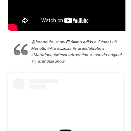
@farandula_show
El último adiós a César Luis
Menotti.
#Afa
#Ezeiza
#FarandulaShow
#Maradona
#Messi
#Argentina
♬ sonido original -
@FarandulaShow