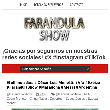
INICIO
DERECHOS RESERVADOS
CONTACTO
¡Gracias por seguirnos en nuestras
redes sociales! #X #Instagram #TikTok
El último adiós a César Luis Menotti. #Afa #Ezeiza
#FarandulaShow #Maradona #Messi #Argentina
@FarandulaShow
23:40
@FarandulaShow
,
AFA
,
César Menotti
,
Chiqui Tapia
,
Deportes
,
Espectáculos
,
Ezeiza
,
Menotti