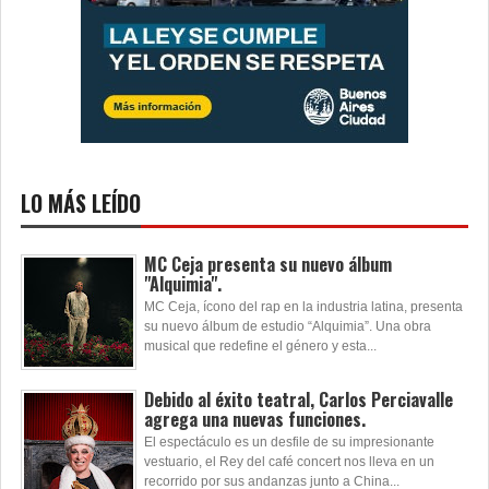
LO MÁS LEÍDO
MC Ceja presenta su nuevo álbum
"Alquimia".
MC Ceja, ícono del rap en la industria latina, presenta
su nuevo álbum de estudio “Alquimia”. Una obra
musical que redefine el género y esta...
Debido al éxito teatral, Carlos Perciavalle
agrega una nuevas funciones.
El espectáculo es un desfile de su impresionante
vestuario, el Rey del café concert nos lleva en un
recorrido por sus andanzas junto a China...