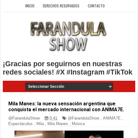
INICIO
DERECHOS RESERVADOS
CONTACTO
¡Gracias por seguirnos en nuestras
redes sociales! #X #Instagram #TikTok
Mila Manes: la nueva sensación argentina que
conquista el mercado internacional con ANIMA7E.
@FarandulaShow
0:41
@FarandulaShow
,
ANIMA7E
,
Espectáculos
,
Mila
,
Mila Manes
,
Música