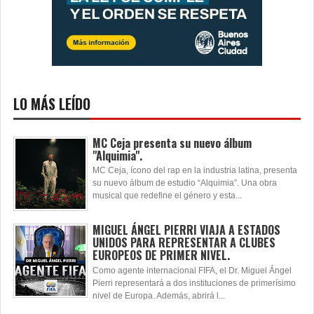
LO MÁS LEÍDO
MC Ceja presenta su nuevo álbum
"Alquimia".
MC Ceja, ícono del rap en la industria latina, presenta
su nuevo álbum de estudio “Alquimia”. Una obra
musical que redefine el género y esta...
MIGUEL ÁNGEL PIERRI VIAJA A ESTADOS
UNIDOS PARA REPRESENTAR A CLUBES
EUROPEOS DE PRIMER NIVEL.
Como agente internacional FIFA, el Dr. Miguel Ángel
Pierri representará a dos instituciones de primerísimo
nivel de Europa. Además, abrirá l...