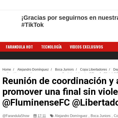
¡Gracias por seguirnos en nuestr
#TikTok
FARANDULA HOT
TECNOLOGÍA
VIDEOS EXCLUSIVOS
Home
/
Alejandro Domínguez
/
Boca Juniors
/
Copa Libertadores
/
De
coordinación y acuerdo para promover una final sin violencia. @BocaJrsOficia
Reunión de coordinación y 
promover una final sin viol
@FluminenseFC @Libertad
@FarandulaShow
17:11
Alejandro Domínguez
,
Boca Juniors
,
Co