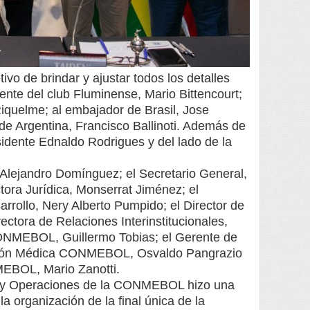
vo de brindar y ajustar todos los detalles
idente del club Fluminense, Mario Bittencourt;
iquelme; al embajador de Brasil, Jose
e Argentina, Francisco Ballinoti. Además de
sidente Ednaldo Rodrigues y del lado de la
Alejandro Domínguez; el Secretario General,
tora Jurídica, Monserrat Jiménez; el
arrollo, Nery Alberto Pumpido; el Director de
ctora de Relaciones Interinstitucionales,
ONMEBOL, Guillermo Tobias; el Gerente de
misión Médica CONMEBOL, Osvaldo Pangrazio
MEBOL, Mario Zanotti.
es y Operaciones de la CONMEBOL hizo una
a organización de la final única de la