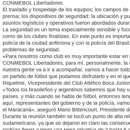
CONMEBOL Libertadores.
El traslado y hospedaje de los equipos; los campos de 
prensa; los dispositivos de seguridad; la ubicación y p
asuntos logísticos y operativos fueron abordados duran
La seguridad es un tema especialmente sensible y fo
como de los clubes finalistas. En este punto es import
policía de la ciudad anfitriona y con la policía del Brasi
problemas de seguridad.
«Para nosotros como club es muy importante estar en la
CONMEBOL Libertadores, para mí, personalmente, la
nuestra gente va a ir a acompañar, vamos a hacer todo
un partido de fútbol que podamos disfrutarlo y en el 
Riquelme, Vicepresidente del Club Atlético Boca Junior
«Todos los brasileños y argentinos sabemos que hay u
países, y más cuando se habla de fútbol, entonces ten
aquí, representantes del gobierno y de la policía, vam
el Maracaná», aseguró Mario Bittencourt, Presidente 
Durante la reunión también se tocó un punto de alta rel
sudamericano, ya que se dejaron en claro las consecuen
podrían llegar a tener una pena privativa de 2 hasta 5