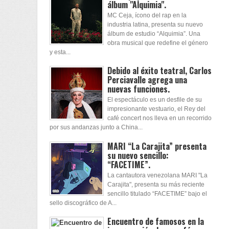
álbum "Alquimia".
MC Ceja, ícono del rap en la
industria latina, presenta su nuevo
álbum de estudio “Alquimia”. Una
obra musical que redefine el género
y esta...
Debido al éxito teatral, Carlos
Perciavalle agrega una
nuevas funciones.
El espectáculo es un desfile de su
impresionante vestuario, el Rey del
café concert nos lleva en un recorrido
por sus andanzas junto a China...
MARI “La Carajita” presenta
su nuevo sencillo:
“FACETIME”.
La cantautora venezolana MARI "La
Carajita", presenta su más reciente
sencillo titulado “FACETIME” bajo el
sello discográfico de A...
Encuentro de famosos en la