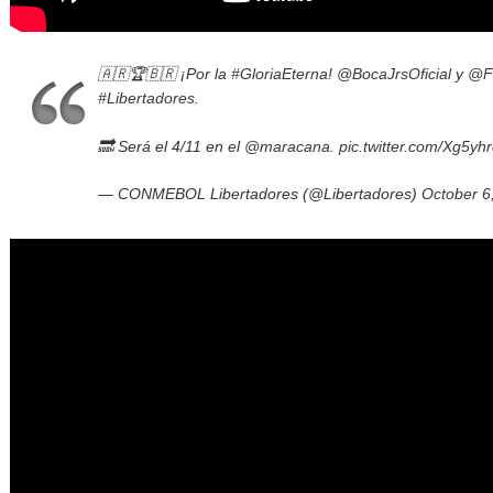
🇦🇷🏆🇧🇷 ¡Por la
#GloriaEterna
!
@BocaJrsOficial
y
@F
#Libertadores
.
🔜 Será el 4/11 en el
@maracana
.
pic.twitter.com/Xg5y
— CONMEBOL Libertadores (@Libertadores)
October 6