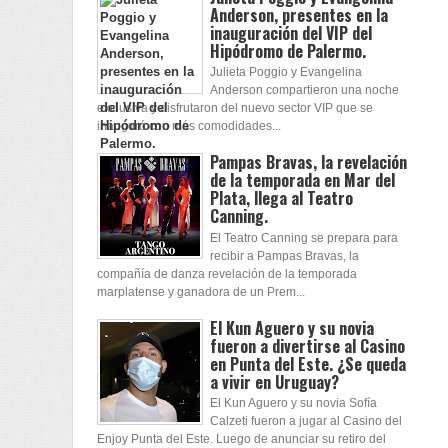
Anderson, presentes en la
inauguración del VIP del
Hipódromo de Palermo.
Julieta Poggio y Evangelina
Anderson compartieron una noche
exclusiva y disfrutaron del nuevo sector VIP que se
inauguró con más comodidades...
Pampas Bravas, la revelación
de la temporada en Mar del
Plata, llega al Teatro
Canning.
El Teatro Canning se prepara para
recibir a Pampas Bravas, la
compañía de danza revelación de la temporada
marplatense y ganadora de un Prem...
El Kun Aguero y su novia
fueron a divertirse al Casino
en Punta del Este. ¿Se queda
a vivir en Uruguay?
El Kun Aguero y su novia Sofía
Calzeti fueron a jugar al Casino del
Enjoy Punta del Este. Luego de anunciar su retiro del