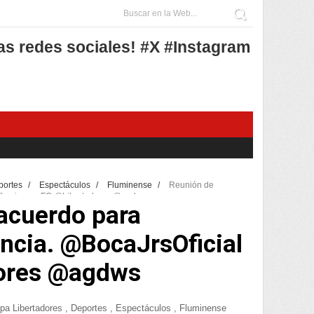
as redes sociales! #X #Instagram
portes
/
Espectáculos
/
Fluminense
/
Reunión de
l @FluminenseFC @Libertadores @agdws
acuerdo para
encia. @BocaJrsOficial
ores @agdws
pa Libertadores
,
Deportes
,
Espectáculos
,
Fluminense