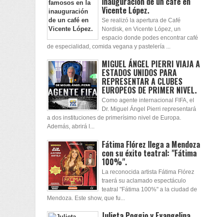
inauguración de un café en
Vicente López.
Se realizó la apertura de Café
Nordisk, en Vicente López, un
espacio donde podes encontrar café
de especialidad, comida vegana y pastelería ...
MIGUEL ÁNGEL PIERRI VIAJA A
ESTADOS UNIDOS PARA
REPRESENTAR A CLUBES
EUROPEOS DE PRIMER NIVEL.
Como agente internacional FIFA, el
Dr. Miguel Ángel Pierri representará
a dos instituciones de primerísimo nivel de Europa.
Además, abrirá l...
Fátima Flórez llega a Mendoza
con su éxito teatral: "Fátima
100%".
La reconocida artista Fátima Flórez
traerá su aclamado espectáculo
teatral "Fátima 100%" a la ciudad de
Mendoza. Este show, que fu...
Julieta Poggio y Evangelina