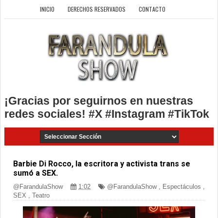
INICIO
DERECHOS RESERVADOS
CONTACTO
¡Gracias por seguirnos en nuestras
redes sociales! #X #Instagram #TikTok
Barbie Di Rocco, la escritora y activista trans se
sumó a SEX.
@FarandulaShow
1:02
@FarandulaShow
,
Espectáculos
,
SEX
,
Teatro