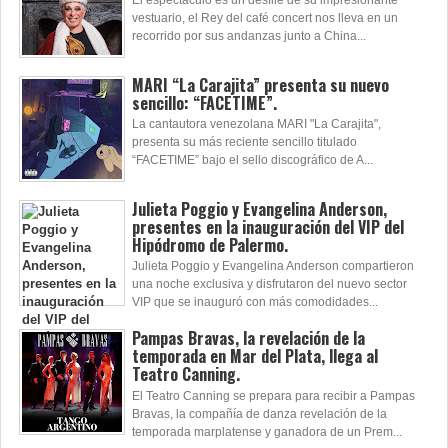
agrega una nuevas funciones.
El espectáculo es un desfile de su impresionante
vestuario, el Rey del café concert nos lleva en un
recorrido por sus andanzas junto a China...
MARI “La Carajita” presenta su nuevo
sencillo: “FACETIME”.
La cantautora venezolana MARI "La Carajita",
presenta su más reciente sencillo titulado
“FACETIME” bajo el sello discográfico de A...
Julieta Poggio y Evangelina Anderson,
presentes en la inauguración del VIP del
Hipódromo de Palermo.
Julieta Poggio y Evangelina Anderson compartieron
una noche exclusiva y disfrutaron del nuevo sector
VIP que se inauguró con más comodidades...
Pampas Bravas, la revelación de la
temporada en Mar del Plata, llega al
Teatro Canning.
El Teatro Canning se prepara para recibir a Pampas
Bravas, la compañía de danza revelación de la