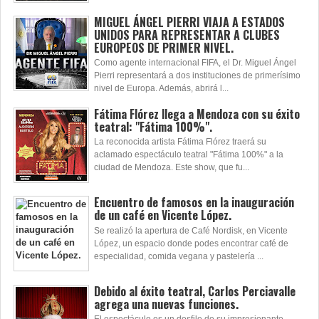
musical que redefine el género y esta...
MIGUEL ÁNGEL PIERRI VIAJA A ESTADOS
UNIDOS PARA REPRESENTAR A CLUBES
EUROPEOS DE PRIMER NIVEL.
Como agente internacional FIFA, el Dr. Miguel Ángel
Pierri representará a dos instituciones de primerísimo
nivel de Europa. Además, abrirá l...
Fátima Flórez llega a Mendoza con su éxito
teatral: "Fátima 100%".
La reconocida artista Fátima Flórez traerá su
aclamado espectáculo teatral "Fátima 100%" a la
ciudad de Mendoza. Este show, que fu...
Encuentro de famosos en la inauguración
de un café en Vicente López.
Se realizó la apertura de Café Nordisk, en Vicente
López, un espacio donde podes encontrar café de
especialidad, comida vegana y pastelería ...
Debido al éxito teatral, Carlos Perciavalle