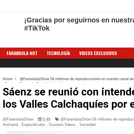
¡Gracias por seguirnos en nuestr
#TikTok
FARANDULA HOT
TECNOLOGÍA
VIDEOS EXCLUSIVOS
Home
/
@FarandulaShow 58 millones de reproducciones en nuestro canal 
/
Gustavo Sáenz
/
Sociedad
/
Sáenz se reunió con intendentes y legislador
Sáenz se reunió con intend
los Valles Calchaquíes por 
@FarandulaShow
0:49
@FarandulaShow 58 millones de reproduc
Animaná
,
Espectáculos
,
Gustavo Sáenz
,
Sociedad