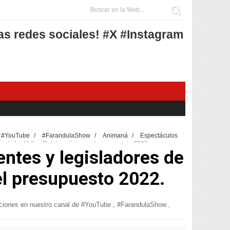
as redes sociales! #X #Instagram
de #YouTube
/
#FarandulaShow
/
Animaná
/
Espectáculos
es de los Valles Calchaquíes por el presupuesto 2022.
entes y legisladores de
el presupuesto 2022.
ciones en nuestro canal de #YouTube
,
#FarandulaShow
,