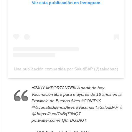
Ver esta publicación en Instagram
Una publicación compartida por SaludBAP (@saludbap)
📢MUY IMPORTANTE!!! A partir de hoy
Vacunación libre para mayores de 18 años en la
Provincia de Buenos Aires
#COVID19
#VacunateBuenosAires
#Vacunas
@SaludBAP
💉
😀
https://t.co/TuBq79ldQT
pic.twitter.com/FQ8FDGsAUT