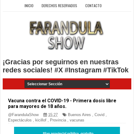
INICIO
DERECHOS RESERVADOS
CONTACTO
¡Gracias por seguirnos en nuestras
redes sociales! #X #Instagram #TikTok
Vacuna contra el COVID-19 - Primera dosis libre
para mayores de 18 años.
@FarandulaShow
15:27
Buenos Aires
,
Covid
,
Espectáculos
,
kicillof
,
Provincia
,
vacunas