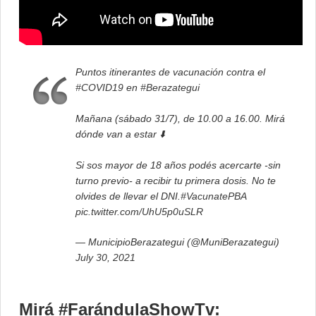
Puntos itinerantes de vacunación contra el
#COVID19
en
#Berazategui
Mañana (sábado 31/7), de 10.00 a 16.00. Mirá
dónde van a estar ⬇️
Si sos mayor de 18 años podés acercarte -sin
turno previo- a recibir tu primera dosis. No te
olvides de llevar el DNI.
#VacunatePBA
pic.twitter.com/UhU5p0uSLR
— MunicipioBerazategui (@MuniBerazategui)
July 30, 2021
Mirá #FarándulaShowTv: