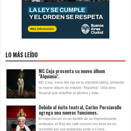
LO MÁS LEÍDO
MC Ceja presenta su nuevo álbum
"Alquimia".
MC Ceja, ícono del rap en la industria latina, presenta
su nuevo álbum de estudio “Alquimia”. Una obra
musical que redefine el género y esta...
Debido al éxito teatral, Carlos Perciavalle
agrega una nuevas funciones.
El espectáculo es un desfile de su impresionante
vestuario, el Rey del café concert nos lleva en un
recorrido por sus andanzas junto a China...