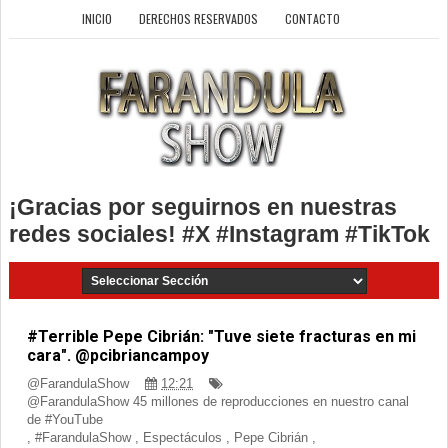
INICIO
DERECHOS RESERVADOS
CONTACTO
¡Gracias por seguirnos en nuestras
redes sociales! #X #Instagram #TikTok
#Terrible Pepe Cibrián: "Tuve siete fracturas en mi
cara". @pcibriancampoy
@FarandulaShow
12:21
@FarandulaShow 45 millones de reproducciones en nuestro canal
de #YouTube
,
#FarandulaShow
,
Espectáculos
,
Pepe Cibrián
,