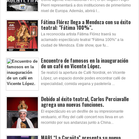
Pierri representará a dos instituciones de primerísimo
nivel de Europa. Además, abrirá l...
Fátima Flórez llega a Mendoza con su éxito
teatral: "Fátima 100%".
La reconocida artista Fátima Flórez traerá su
aclamado espectáculo teatral "Fátima 100%" a la
ciudad de Mendoza. Este show, que fu...
Encuentro de famosos en la inauguración
de un café en Vicente López.
Se realizó la apertura de Café Nordisk, en Vicente
López, un espacio donde podes encontrar café de
especialidad, comida vegana y pastelería ...
Debido al éxito teatral, Carlos Perciavalle
agrega una nuevas funciones.
El espectáculo es un desfile de su impresionante
vestuario, el Rey del café concert nos lleva en un
recorrido por sus andanzas junto a China...
MARI “La Carajita” presenta su nuevo