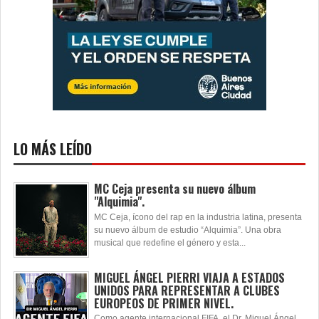
LO MÁS LEÍDO
MC Ceja presenta su nuevo álbum
"Alquimia".
MC Ceja, ícono del rap en la industria latina, presenta
su nuevo álbum de estudio “Alquimia”. Una obra
musical que redefine el género y esta...
MIGUEL ÁNGEL PIERRI VIAJA A ESTADOS
UNIDOS PARA REPRESENTAR A CLUBES
EUROPEOS DE PRIMER NIVEL.
Como agente internacional FIFA, el Dr. Miguel Ángel