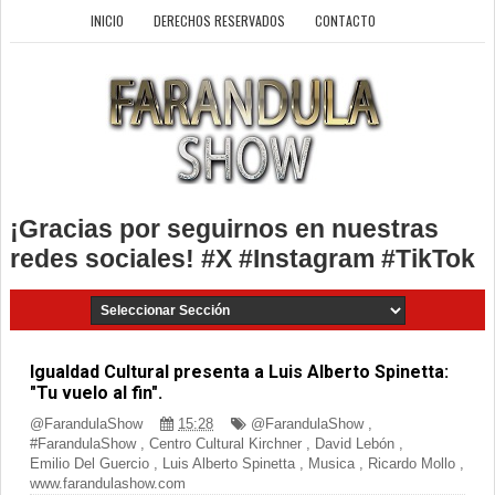
INICIO
DERECHOS RESERVADOS
CONTACTO
¡Gracias por seguirnos en nuestras
redes sociales! #X #Instagram #TikTok
Igualdad Cultural presenta a Luis Alberto Spinetta:
"Tu vuelo al fin".
@FarandulaShow
15:28
@FarandulaShow
,
#FarandulaShow
,
Centro Cultural Kirchner
,
David Lebón
,
Emilio Del Guercio
,
Luis Alberto Spinetta
,
Musica
,
Ricardo Mollo
,
www.farandulashow.com