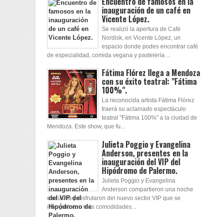
Encuentro de famosos en la
inauguración de un café en
Vicente López.
Se realizó la apertura de Café
Nordisk, en Vicente López, un
espacio donde podes encontrar café
de especialidad, comida vegana y pastelería ...
Fátima Flórez llega a Mendoza
con su éxito teatral: "Fátima
100%".
La reconocida artista Fátima Flórez
traerá su aclamado espectáculo
teatral "Fátima 100%" a la ciudad de
Mendoza. Este show, que fu...
Julieta Poggio y Evangelina
Anderson, presentes en la
inauguración del VIP del
Hipódromo de Palermo.
Julieta Poggio y Evangelina
Anderson compartieron una noche
exclusiva y disfrutaron del nuevo sector VIP que se
inauguró con más comodidades...