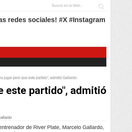
as redes sociales! #X #Instagram
 jugar peor que este partido", admitió Gallardo.
 este partido", admitió
allardo
entrenador de River Plate, Marcelo Gallardo,