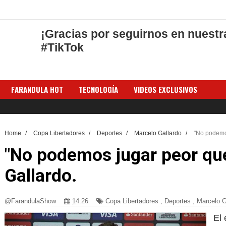
¡Gracias por seguirnos en nuestr
#TikTok
FARANDULA HOT
TECNOLOGÍA
VIDEOS EXCLUSIVOS
Home
/
Copa Libertadores
/
Deportes
/
Marcelo Gallardo
/
"No podemos
"No podemos jugar peor que
Gallardo.
@FarandulaShow
14:26
Copa Libertadores
,
Deportes
,
Marcelo G
El 