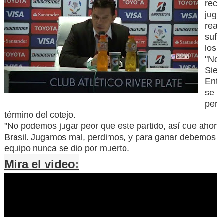
re
jug
rea
suf
los
"N
Si
Ent
se
per
término del cotejo.
"No podemos jugar peor que este partido, así que ahor
Brasil. Jugamos mal, perdimos, y para ganar debemos 
equipo nunca se dio por muerto.
Mira el video: