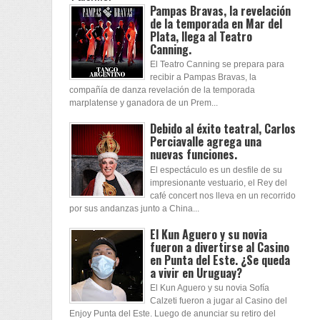
Pampas Bravas, la revelación
de la temporada en Mar del
Plata, llega al Teatro
Canning.
El Teatro Canning se prepara para
recibir a Pampas Bravas, la
compañía de danza revelación de la temporada
marplatense y ganadora de un Prem...
Debido al éxito teatral, Carlos
Perciavalle agrega una
nuevas funciones.
El espectáculo es un desfile de su
impresionante vestuario, el Rey del
café concert nos lleva en un recorrido
por sus andanzas junto a China...
El Kun Aguero y su novia
fueron a divertirse al Casino
en Punta del Este. ¿Se queda
a vivir en Uruguay?
El Kun Aguero y su novia Sofía
Calzeti fueron a jugar al Casino del
Enjoy Punta del Este. Luego de anunciar su retiro del