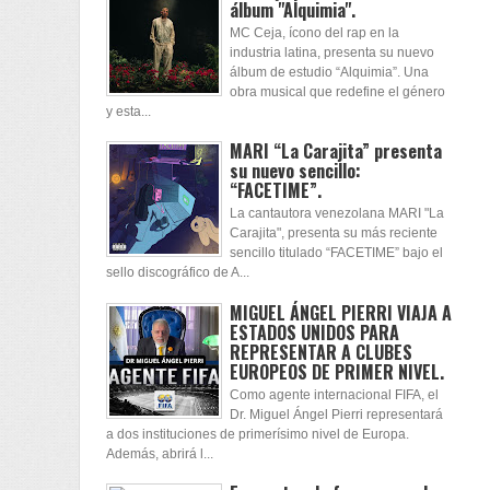
álbum "Alquimia".
MC Ceja, ícono del rap en la
industria latina, presenta su nuevo
álbum de estudio “Alquimia”. Una
obra musical que redefine el género
y esta...
MARI “La Carajita” presenta
su nuevo sencillo:
“FACETIME”.
La cantautora venezolana MARI "La
Carajita", presenta su más reciente
sencillo titulado “FACETIME” bajo el
sello discográfico de A...
MIGUEL ÁNGEL PIERRI VIAJA A
ESTADOS UNIDOS PARA
REPRESENTAR A CLUBES
EUROPEOS DE PRIMER NIVEL.
Como agente internacional FIFA, el
Dr. Miguel Ángel Pierri representará
a dos instituciones de primerísimo nivel de Europa.
Además, abrirá l...