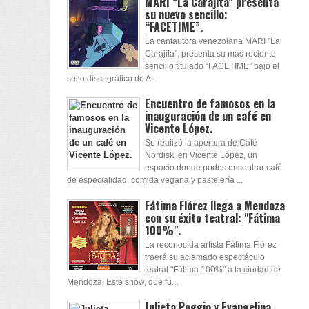
MARI “La Carajita” presenta
su nuevo sencillo:
“FACETIME”.
La cantautora venezolana MARI "La
Carajita", presenta su más reciente
sencillo titulado “FACETIME” bajo el
sello discográfico de A...
Encuentro de famosos en la
inauguración de un café en
Vicente López.
Se realizó la apertura de Café
Nordisk, en Vicente López, un
espacio donde podes encontrar café
de especialidad, comida vegana y pastelería ...
Fátima Flórez llega a Mendoza
con su éxito teatral: "Fátima
100%".
La reconocida artista Fátima Flórez
traerá su aclamado espectáculo
teatral "Fátima 100%" a la ciudad de
Mendoza. Este show, que fu...
Julieta Poggio y Evangelina