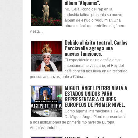
álbum "Alquimia".
MC Ceja, ícono del rap en la
industria latina, presenta su nuevo
álbum de estudio “Alquimia”. Una
obra musical que redefine el género
y esta...
Debido al éxito teatral, Carlos
Perciavalle agrega una
nuevas funciones.
El espectáculo es un desfile de su
impresionante vestuario, el Rey del
café concert nos lleva en un recorrido
por sus andanzas junto a China...
MIGUEL ÁNGEL PIERRI VIAJA A
ESTADOS UNIDOS PARA
REPRESENTAR A CLUBES
EUROPEOS DE PRIMER NIVEL.
Como agente internacional FIFA, el
Dr. Miguel Ángel Pierri representará
a dos instituciones de primerísimo nivel de Europa.
Además, abrirá l...