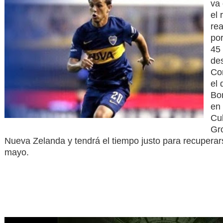
va 
el 
rea
po
45
des
Co
el
Bo
en
Cu
Gr
Nueva Zelanda y tendrá el tiempo justo para recupera
mayo.