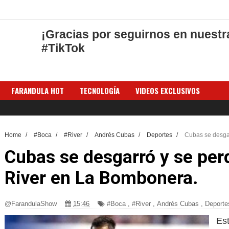
¡Gracias por seguirnos en nuestr
#TikTok
FARANDULA HOT
TECNOLOGÍA
VIDEOS EXCLUSIVOS
Home
/
#Boca
/
#River
/
Andrés Cubas
/
Deportes
/
Cubas se desga
Cubas se desgarró y se per
River en La Bombonera.
@FarandulaShow
15:46
#Boca
,
#River
,
Andrés Cubas
,
Deporte
Est