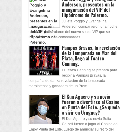
Anderson, presentes en la
inauguración del VIP del
Hipódromo de Palermo.
Julieta Poggio y Evangelina
Anderson compartieron una noche
exclusiva y disfrutaron del nuevo sector VIP que se
inauguró con más comodidades...
Pampas Bravas, la revelación
de la temporada en Mar del
Plata, llega al Teatro
Canning.
El Teatro Canning se prepara para
recibir a Pampas Bravas, la
compañía de danza revelación de la temporada
marplatense y ganadora de un Prem...
El Kun Aguero y su novia
fueron a divertirse al Casino
en Punta del Este. ¿Se queda
a vivir en Uruguay?
El Kun Aguero y su novia Sofía
Calzeti fueron a jugar al Casino del
Enjoy Punta del Este. Luego de anunciar su retiro del