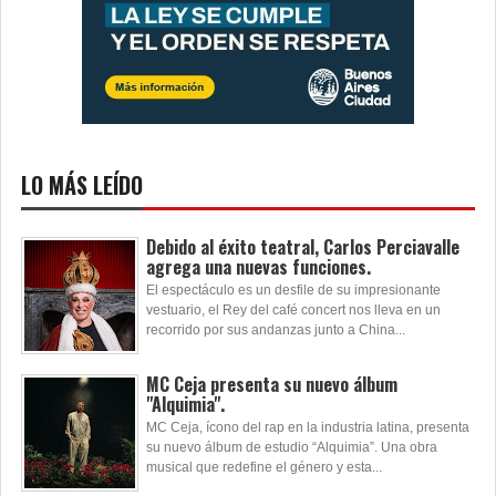
LO MÁS LEÍDO
Debido al éxito teatral, Carlos Perciavalle
agrega una nuevas funciones.
El espectáculo es un desfile de su impresionante
vestuario, el Rey del café concert nos lleva en un
recorrido por sus andanzas junto a China...
MC Ceja presenta su nuevo álbum
"Alquimia".
MC Ceja, ícono del rap en la industria latina, presenta
su nuevo álbum de estudio “Alquimia”. Una obra
musical que redefine el género y esta...