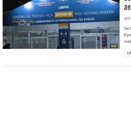
ae
@Fa
Se 
Eze
real
L