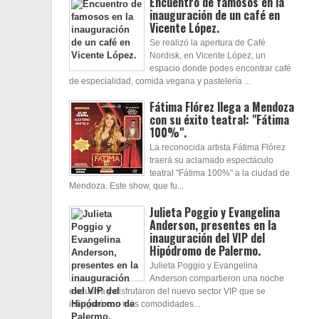
Encuentro de famosos en la
inauguración de un café en
Vicente López.
Se realizó la apertura de Café
Nordisk, en Vicente López, un
espacio donde podes encontrar café
de especialidad, comida vegana y pastelería ...
Fátima Flórez llega a Mendoza
con su éxito teatral: "Fátima
100%".
La reconocida artista Fátima Flórez
traerá su aclamado espectáculo
teatral "Fátima 100%" a la ciudad de
Mendoza. Este show, que fu...
Julieta Poggio y Evangelina
Anderson, presentes en la
inauguración del VIP del
Hipódromo de Palermo.
Julieta Poggio y Evangelina
Anderson compartieron una noche
exclusiva y disfrutaron del nuevo sector VIP que se
inauguró con más comodidades...