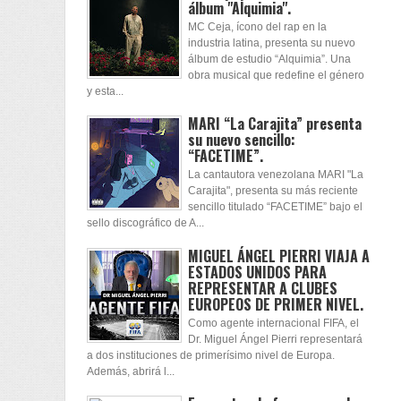
álbum "Alquimia".
MC Ceja, ícono del rap en la
industria latina, presenta su nuevo
álbum de estudio “Alquimia”. Una
obra musical que redefine el género
y esta...
MARI “La Carajita” presenta
su nuevo sencillo:
“FACETIME”.
La cantautora venezolana MARI "La
Carajita", presenta su más reciente
sencillo titulado “FACETIME” bajo el
sello discográfico de A...
MIGUEL ÁNGEL PIERRI VIAJA A
ESTADOS UNIDOS PARA
REPRESENTAR A CLUBES
EUROPEOS DE PRIMER NIVEL.
Como agente internacional FIFA, el
Dr. Miguel Ángel Pierri representará
a dos instituciones de primerísimo nivel de Europa.
Además, abrirá l...