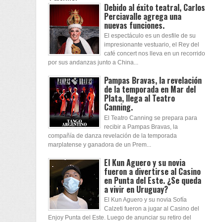
Debido al éxito teatral, Carlos
Perciavalle agrega una
nuevas funciones.
El espectáculo es un desfile de su
impresionante vestuario, el Rey del
café concert nos lleva en un recorrido
por sus andanzas junto a China...
Pampas Bravas, la revelación
de la temporada en Mar del
Plata, llega al Teatro
Canning.
El Teatro Canning se prepara para
recibir a Pampas Bravas, la
compañía de danza revelación de la temporada
marplatense y ganadora de un Prem...
El Kun Aguero y su novia
fueron a divertirse al Casino
en Punta del Este. ¿Se queda
a vivir en Uruguay?
El Kun Aguero y su novia Sofía
Calzeti fueron a jugar al Casino del
Enjoy Punta del Este. Luego de anunciar su retiro del