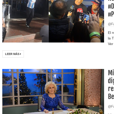
#D
#P
@Fa
El 
la 
Ver 
LEER MÁS
Mi
di
re
Be
@Fa