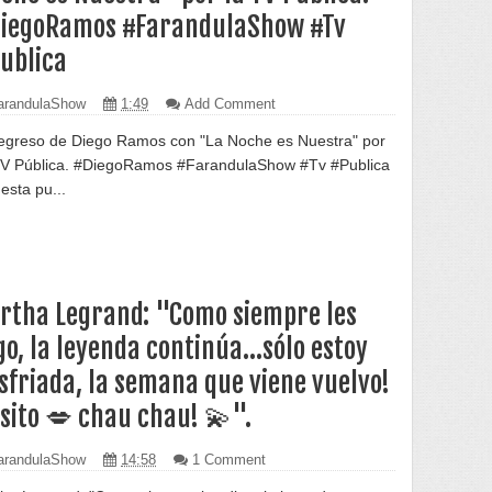
iegoRamos #FarandulaShow #Tv
ublica
randulaShow
1:49
Add Comment
regreso de Diego Ramos con "La Noche es Nuestra" por
TV Pública. #DiegoRamos #FarandulaShow #Tv #Publica
esta pu...
rtha Legrand: "Como siempre les
go, la leyenda continúa...sólo estoy
sfriada, la semana que viene vuelvo!
sito 💋 chau chau! 💫".
randulaShow
14:58
1 Comment