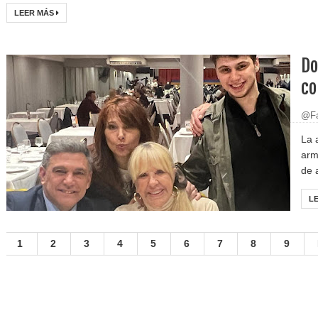
LEER MÁS
Do
co
@Fa
La 
arm
de 
L
1
2
3
4
5
6
7
8
9