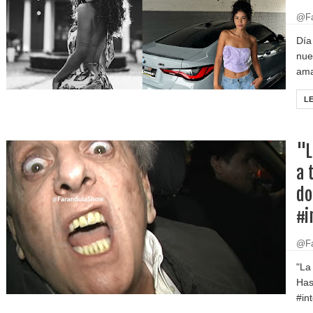
@Fa
Día
nue
ama
L
"L
a 
do
#i
@Fa
"La 
Has
#in