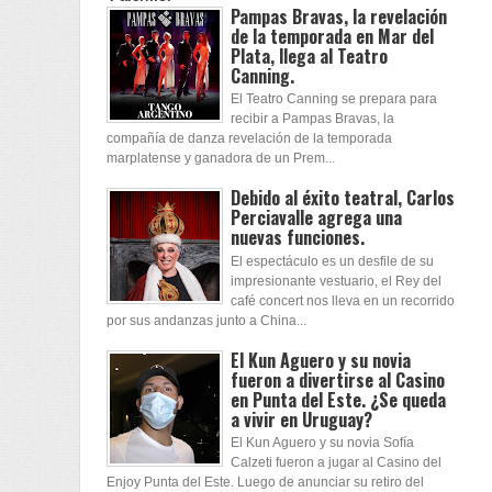
Pampas Bravas, la revelación
de la temporada en Mar del
Plata, llega al Teatro
Canning.
El Teatro Canning se prepara para
recibir a Pampas Bravas, la
compañía de danza revelación de la temporada
marplatense y ganadora de un Prem...
Debido al éxito teatral, Carlos
Perciavalle agrega una
nuevas funciones.
El espectáculo es un desfile de su
impresionante vestuario, el Rey del
café concert nos lleva en un recorrido
por sus andanzas junto a China...
El Kun Aguero y su novia
fueron a divertirse al Casino
en Punta del Este. ¿Se queda
a vivir en Uruguay?
El Kun Aguero y su novia Sofía
Calzeti fueron a jugar al Casino del
Enjoy Punta del Este. Luego de anunciar su retiro del