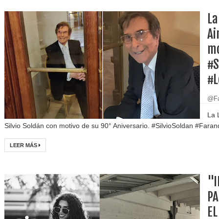
La
Ai
mo
#S
#L
@Fa
La 
Silvio Soldán con motivo de su 90° Aniversario. #SilvioSoldan #Faran
LEER MÁS
"I
PA
EL