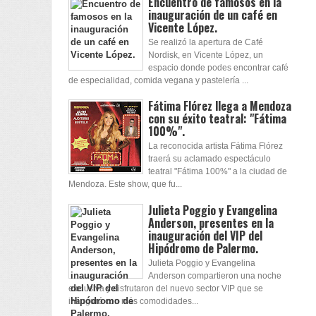
Encuentro de famosos en la
inauguración de un café en
Vicente López.
Se realizó la apertura de Café
Nordisk, en Vicente López, un
espacio donde podes encontrar café
de especialidad, comida vegana y pastelería ...
Fátima Flórez llega a Mendoza
con su éxito teatral: "Fátima
100%".
La reconocida artista Fátima Flórez
traerá su aclamado espectáculo
teatral "Fátima 100%" a la ciudad de
Mendoza. Este show, que fu...
Julieta Poggio y Evangelina
Anderson, presentes en la
inauguración del VIP del
Hipódromo de Palermo.
Julieta Poggio y Evangelina
Anderson compartieron una noche
exclusiva y disfrutaron del nuevo sector VIP que se
inauguró con más comodidades...