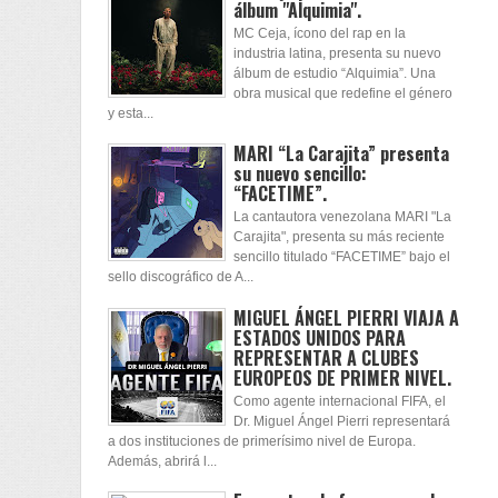
álbum "Alquimia".
MC Ceja, ícono del rap en la
industria latina, presenta su nuevo
álbum de estudio “Alquimia”. Una
obra musical que redefine el género
y esta...
MARI “La Carajita” presenta
su nuevo sencillo:
“FACETIME”.
La cantautora venezolana MARI "La
Carajita", presenta su más reciente
sencillo titulado “FACETIME” bajo el
sello discográfico de A...
MIGUEL ÁNGEL PIERRI VIAJA A
ESTADOS UNIDOS PARA
REPRESENTAR A CLUBES
EUROPEOS DE PRIMER NIVEL.
Como agente internacional FIFA, el
Dr. Miguel Ángel Pierri representará
a dos instituciones de primerísimo nivel de Europa.
Además, abrirá l...