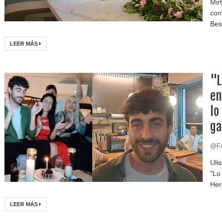
Mir
con
Bes
LEER MÁS
"L
en
lo
ga
@Fa
Uli
"Lo
Her
LEER MÁS