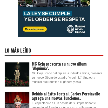
LO MÁS LEÍDO
MC Ceja presenta su nuevo álbum
"Alquimia".
MC Ceja, ícono del rap en la industria latina, presenta
su nuevo álbum de estudio “Alquimia”. Una obra
musical que redefine el género y esta...
Debido al éxito teatral, Carlos Perciavalle
agrega una nuevas funciones.
El espectáculo es un desfile de su impresionante
vestuario, el Rey del café concert nos lleva en un