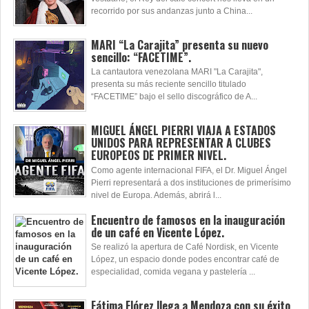
recorrido por sus andanzas junto a China...
MARI “La Carajita” presenta su nuevo
sencillo: “FACETIME”.
La cantautora venezolana MARI "La Carajita",
presenta su más reciente sencillo titulado
“FACETIME” bajo el sello discográfico de A...
MIGUEL ÁNGEL PIERRI VIAJA A ESTADOS
UNIDOS PARA REPRESENTAR A CLUBES
EUROPEOS DE PRIMER NIVEL.
Como agente internacional FIFA, el Dr. Miguel Ángel
Pierri representará a dos instituciones de primerísimo
nivel de Europa. Además, abrirá l...
Encuentro de famosos en la inauguración
de un café en Vicente López.
Se realizó la apertura de Café Nordisk, en Vicente
López, un espacio donde podes encontrar café de
especialidad, comida vegana y pastelería ...
Fátima Flórez llega a Mendoza con su éxito