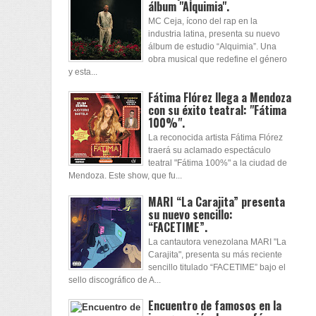
álbum "Alquimia".
MC Ceja, ícono del rap en la
industria latina, presenta su nuevo
álbum de estudio “Alquimia”. Una
obra musical que redefine el género
y esta...
Fátima Flórez llega a Mendoza
con su éxito teatral: "Fátima
100%".
La reconocida artista Fátima Flórez
traerá su aclamado espectáculo
teatral "Fátima 100%" a la ciudad de
Mendoza. Este show, que fu...
MARI “La Carajita” presenta
su nuevo sencillo:
“FACETIME”.
La cantautora venezolana MARI "La
Carajita", presenta su más reciente
sencillo titulado “FACETIME” bajo el
sello discográfico de A...
Encuentro de famosos en la