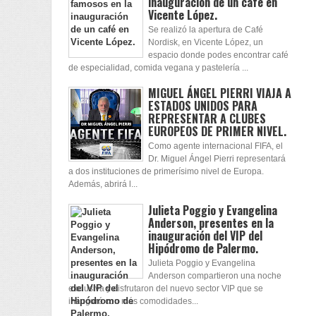
inauguración de un café en
Vicente López.
Se realizó la apertura de Café
Nordisk, en Vicente López, un
espacio donde podes encontrar café
de especialidad, comida vegana y pastelería ...
MIGUEL ÁNGEL PIERRI VIAJA A
ESTADOS UNIDOS PARA
REPRESENTAR A CLUBES
EUROPEOS DE PRIMER NIVEL.
Como agente internacional FIFA, el
Dr. Miguel Ángel Pierri representará
a dos instituciones de primerísimo nivel de Europa.
Además, abrirá l...
Julieta Poggio y Evangelina
Anderson, presentes en la
inauguración del VIP del
Hipódromo de Palermo.
Julieta Poggio y Evangelina
Anderson compartieron una noche
exclusiva y disfrutaron del nuevo sector VIP que se
inauguró con más comodidades...