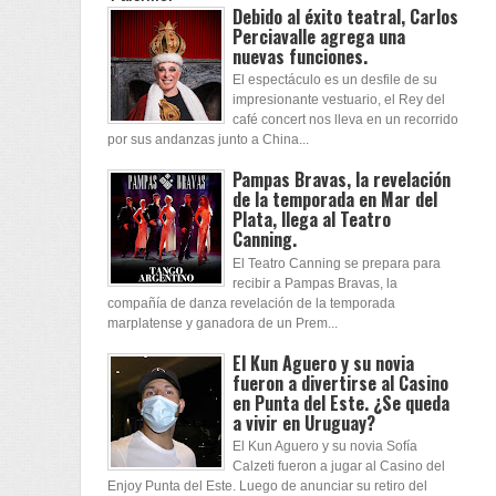
Debido al éxito teatral, Carlos
Perciavalle agrega una
nuevas funciones.
El espectáculo es un desfile de su
impresionante vestuario, el Rey del
café concert nos lleva en un recorrido
por sus andanzas junto a China...
Pampas Bravas, la revelación
de la temporada en Mar del
Plata, llega al Teatro
Canning.
El Teatro Canning se prepara para
recibir a Pampas Bravas, la
compañía de danza revelación de la temporada
marplatense y ganadora de un Prem...
El Kun Aguero y su novia
fueron a divertirse al Casino
en Punta del Este. ¿Se queda
a vivir en Uruguay?
El Kun Aguero y su novia Sofía
Calzeti fueron a jugar al Casino del
Enjoy Punta del Este. Luego de anunciar su retiro del