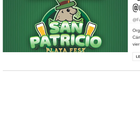
@m
@Fa
Org
Cám
vie
L