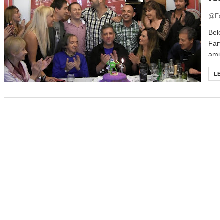
@Fa
Bel
Far
ami
L