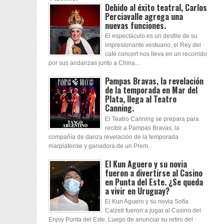
Debido al éxito teatral, Carlos
Perciavalle agrega una
nuevas funciones.
El espectáculo es un desfile de su
impresionante vestuario, el Rey del
café concert nos lleva en un recorrido
por sus andanzas junto a China...
Pampas Bravas, la revelación
de la temporada en Mar del
Plata, llega al Teatro
Canning.
El Teatro Canning se prepara para
recibir a Pampas Bravas, la
compañía de danza revelación de la temporada
marplatense y ganadora de un Prem...
El Kun Aguero y su novia
fueron a divertirse al Casino
en Punta del Este. ¿Se queda
a vivir en Uruguay?
El Kun Aguero y su novia Sofía
Calzeti fueron a jugar al Casino del
Enjoy Punta del Este. Luego de anunciar su retiro del