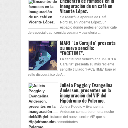
Encuentro de famosos en la
inauguración de un café en
Vicente López.
Se realizó la apertura de Café
Nordisk, en Vicente López, un
espacio donde podes encontrar café
de especialidad, comida vegana y pastelería ...
MARI “La Carajita” presenta
su nuevo sencillo:
“FACETIME”.
La cantautora venezolana MARI "La
Carajita", presenta su más reciente
sencillo titulado “FACETIME” bajo el
sello discográfico de A...
Julieta Poggio y Evangelina
Anderson, presentes en la
inauguración del VIP del
Hipódromo de Palermo.
Julieta Poggio y Evangelina
Anderson compartieron una noche
exclusiva y disfrutaron del nuevo sector VIP que se
inauguró con más comodidades...