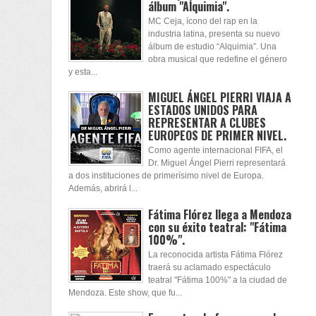
álbum "Alquimia".
MC Ceja, ícono del rap en la
industria latina, presenta su nuevo
álbum de estudio “Alquimia”. Una
obra musical que redefine el género
y esta...
MIGUEL ÁNGEL PIERRI VIAJA A
ESTADOS UNIDOS PARA
REPRESENTAR A CLUBES
EUROPEOS DE PRIMER NIVEL.
Como agente internacional FIFA, el
Dr. Miguel Ángel Pierri representará
a dos instituciones de primerísimo nivel de Europa.
Además, abrirá l...
Fátima Flórez llega a Mendoza
con su éxito teatral: "Fátima
100%".
La reconocida artista Fátima Flórez
traerá su aclamado espectáculo
teatral "Fátima 100%" a la ciudad de
Mendoza. Este show, que fu...