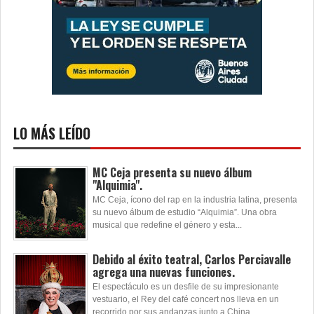
LO MÁS LEÍDO
MC Ceja presenta su nuevo álbum
"Alquimia".
MC Ceja, ícono del rap en la industria latina, presenta
su nuevo álbum de estudio “Alquimia”. Una obra
musical que redefine el género y esta...
Debido al éxito teatral, Carlos Perciavalle
agrega una nuevas funciones.
El espectáculo es un desfile de su impresionante
vestuario, el Rey del café concert nos lleva en un
recorrido por sus andanzas junto a China...