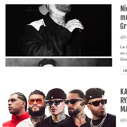
Ni
mu
Gr
@Fa
La 
un 
Gro
L
KA
RY
M
@Fa