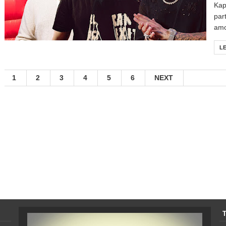
Kap
par
amo
L
1
2
3
4
5
6
NEXT