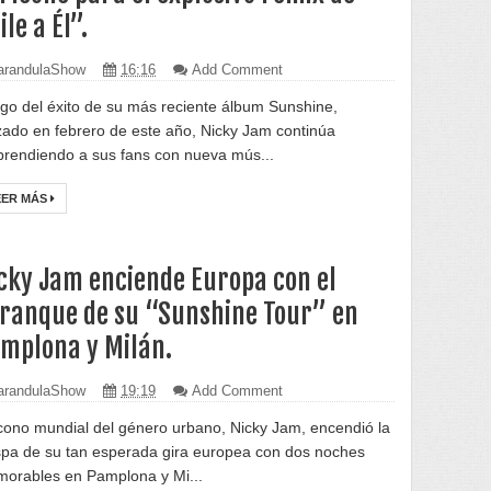
ile a Él”.
randulaShow
16:16
Add Comment
go del éxito de su más reciente álbum Sunshine,
zado en febrero de este año, Nicky Jam continúa
prendiendo a sus fans con nueva mús...
EER MÁS
cky Jam enciende Europa con el
ranque de su “Sunshine Tour” en
mplona y Milán.
randulaShow
19:19
Add Comment
ícono mundial del género urbano, Nicky Jam, encendió la
spa de su tan esperada gira europea con dos noches
orables en Pamplona y Mi...