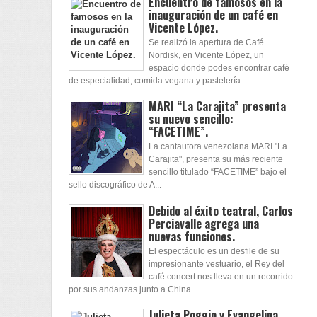
Encuentro de famosos en la
inauguración de un café en
Vicente López.
Se realizó la apertura de Café
Nordisk, en Vicente López, un
espacio donde podes encontrar café
de especialidad, comida vegana y pastelería ...
MARI “La Carajita” presenta
su nuevo sencillo:
“FACETIME”.
La cantautora venezolana MARI "La
Carajita", presenta su más reciente
sencillo titulado “FACETIME” bajo el
sello discográfico de A...
Debido al éxito teatral, Carlos
Perciavalle agrega una
nuevas funciones.
El espectáculo es un desfile de su
impresionante vestuario, el Rey del
café concert nos lleva en un recorrido
por sus andanzas junto a China...
Julieta Poggio y Evangelina