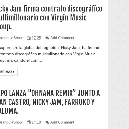
cky Jam firma contrato discográfico
ltimillonario con Virgin Music
oup.
randulaShow
17:25
Add Comment
superestrella global del reguetón, Nicky Jam, ha firmado
contrato discográfico multimillonario con Virgin Music
up, marcando el com...
EER MÁS
PO LANZA "OHNANA REMIX” JUNTO A
AN CASTRO, NICKY JAM, FARRUKO Y
ALUMA.
randulaShow
14:18
Add Comment