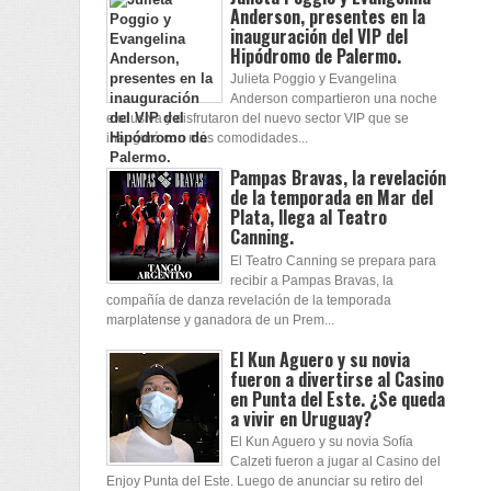
Anderson, presentes en la
inauguración del VIP del
Hipódromo de Palermo.
Julieta Poggio y Evangelina
Anderson compartieron una noche
exclusiva y disfrutaron del nuevo sector VIP que se
inauguró con más comodidades...
Pampas Bravas, la revelación
de la temporada en Mar del
Plata, llega al Teatro
Canning.
El Teatro Canning se prepara para
recibir a Pampas Bravas, la
compañía de danza revelación de la temporada
marplatense y ganadora de un Prem...
El Kun Aguero y su novia
fueron a divertirse al Casino
en Punta del Este. ¿Se queda
a vivir en Uruguay?
El Kun Aguero y su novia Sofía
Calzeti fueron a jugar al Casino del
Enjoy Punta del Este. Luego de anunciar su retiro del