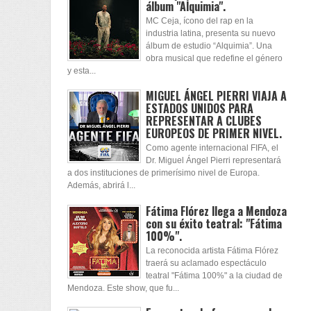
álbum "Alquimia".
MC Ceja, ícono del rap en la
industria latina, presenta su nuevo
álbum de estudio “Alquimia”. Una
obra musical que redefine el género
y esta...
MIGUEL ÁNGEL PIERRI VIAJA A
ESTADOS UNIDOS PARA
REPRESENTAR A CLUBES
EUROPEOS DE PRIMER NIVEL.
Como agente internacional FIFA, el
Dr. Miguel Ángel Pierri representará
a dos instituciones de primerísimo nivel de Europa.
Además, abrirá l...
Fátima Flórez llega a Mendoza
con su éxito teatral: "Fátima
100%".
La reconocida artista Fátima Flórez
traerá su aclamado espectáculo
teatral "Fátima 100%" a la ciudad de
Mendoza. Este show, que fu...