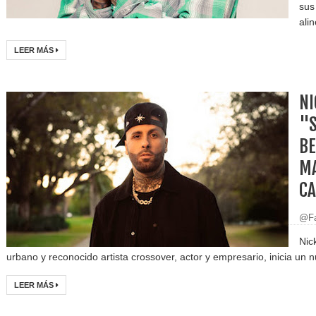
sus
ali
LEER MÁS
NI
"S
BE
MA
CA
@Fa
Nic
urbano y reconocido artista crossover, actor y empresario, inicia un n
LEER MÁS