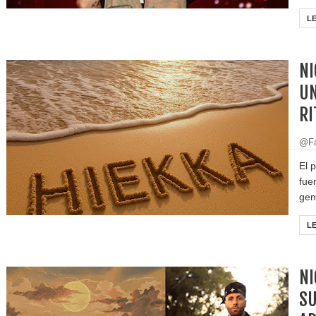
L
NI
UN
RI
@Fa
El 
fue
gen
L
NI
SU