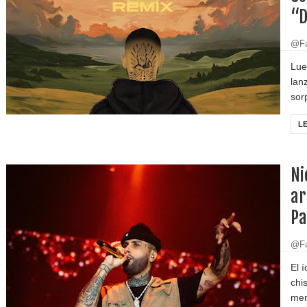
“D
@Fa
Lue
lan
sor
L
Ni
ar
Pa
@Fa
El 
chi
mem