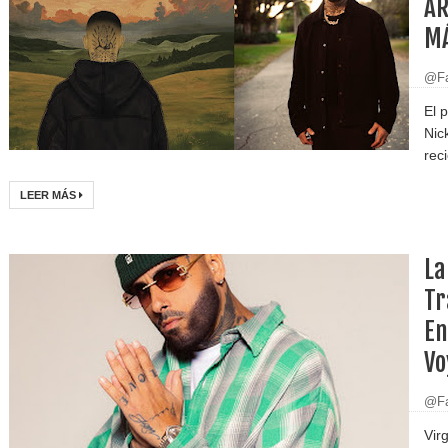
AR
MÁ
@Fa
El 
Nic
reci
LEER MÁS
La
Tr
En
Vo
@Fa
Vir