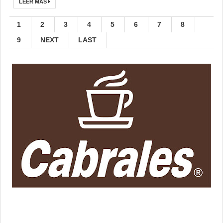
LEER MÁS
1
2
3
4
5
6
7
8
9
NEXT
LAST