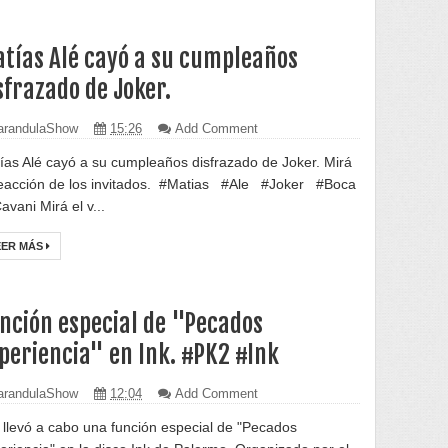
tías Alé cayó a su cumpleaños
sfrazado de Joker.
randulaShow
15:26
Add Comment
ías Alé cayó a su cumpleaños disfrazado de Joker. Mirá
reacción de los invitados. #Matias #Ale #Joker #Boca
vani Mirá el v...
EER MÁS
nción especial de "Pecados
periencia" en Ink. #PK2 #Ink
randulaShow
12:04
Add Comment
llevó a cabo una función especial de "Pecados