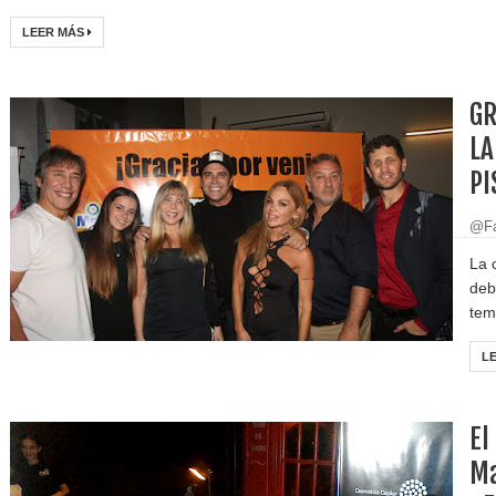
LEER MÁS
GR
LA
PI
@Fa
La 
deb
tem
L
El
Ma