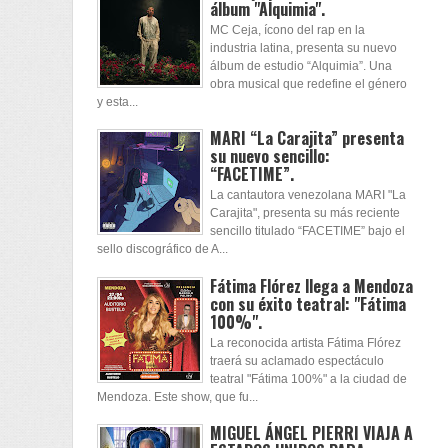
álbum "Alquimia".
MC Ceja, ícono del rap en la
industria latina, presenta su nuevo
álbum de estudio “Alquimia”. Una
obra musical que redefine el género
y esta...
MARI “La Carajita” presenta
su nuevo sencillo:
“FACETIME”.
La cantautora venezolana MARI "La
Carajita", presenta su más reciente
sencillo titulado “FACETIME” bajo el
sello discográfico de A...
Fátima Flórez llega a Mendoza
con su éxito teatral: "Fátima
100%".
La reconocida artista Fátima Flórez
traerá su aclamado espectáculo
teatral "Fátima 100%" a la ciudad de
Mendoza. Este show, que fu...
MIGUEL ÁNGEL PIERRI VIAJA A