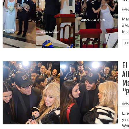
@Fa
Mar
#Ma
Ins
L
El
Al
Ma
"P
@Fa
El 
y s
Wom