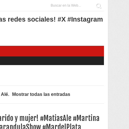
as redes sociales! #X #Instagram
 Alé
.
Mostrar todas las entradas
rido y mujer! #MatiasAle #Martina
arandulaShow #MardelPlata