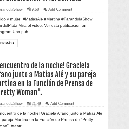
randulaShow
9:58
Add Comment
ido y mujer! #MatiasAle #Martina #FarandulaShow
rdelPlata Mirá el video: Ver esta publicación en
tagram Una pub...
EER MÁS
 encuentro de la noche! Graciela
fano junto a Matías Alé y su pareja
rtina en la Función de Prensa de
retty Woman".
randulaShow
21:49
Add Comment
encuentro de la noche! Graciela Alfano junto a Matías Alé
u pareja Martina en la Función de Prensa de "Pretty
an". #teatr...