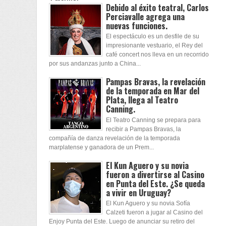
Debido al éxito teatral, Carlos
Perciavalle agrega una
nuevas funciones.
El espectáculo es un desfile de su
impresionante vestuario, el Rey del
café concert nos lleva en un recorrido
por sus andanzas junto a China...
Pampas Bravas, la revelación
de la temporada en Mar del
Plata, llega al Teatro
Canning.
El Teatro Canning se prepara para
recibir a Pampas Bravas, la
compañía de danza revelación de la temporada
marplatense y ganadora de un Prem...
El Kun Aguero y su novia
fueron a divertirse al Casino
en Punta del Este. ¿Se queda
a vivir en Uruguay?
El Kun Aguero y su novia Sofía
Calzeti fueron a jugar al Casino del
Enjoy Punta del Este. Luego de anunciar su retiro del