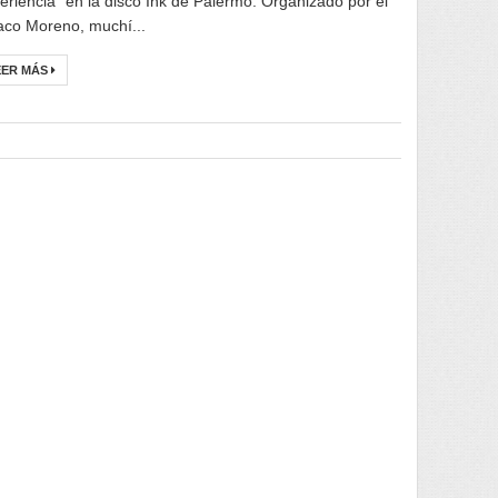
eriencia" en la disco Ink de Palermo. Organizado por el
aco Moreno, muchí...
EER MÁS