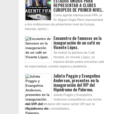
ESTADOS UNIDOS PARA
REPRESENTAR A CLUBES
EUROPEOS DE PRIMER NIVEL.
Como agente internacional FIFA, el
Dr. Miguel Ángel Pierri representará
a dos instituciones de primerísimo nivel de Europa.
Además, abrirá l...
Encuentro de famosos en la
inauguración de un café en
Vicente López.
Se realizó la apertura de Café
Nordisk, en Vicente López, un
espacio donde podes encontrar café
de especialidad, comida vegana y pastelería ...
Julieta Poggio y Evangelina
Anderson, presentes en la
inauguración del VIP del
Hipódromo de Palermo.
Julieta Poggio y Evangelina
Anderson compartieron una noche
exclusiva y disfrutaron del nuevo sector VIP que se
inauguró con más comodidades...