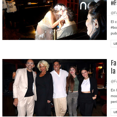
#F
@Fa
El 
#bo
pub
L
Fa
la
@Fa
En 
mod
peri
L