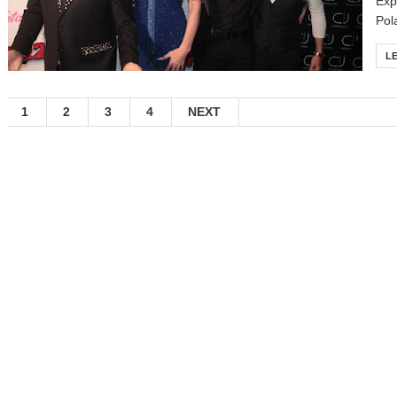
Exp
Pol
L
1
2
3
4
NEXT