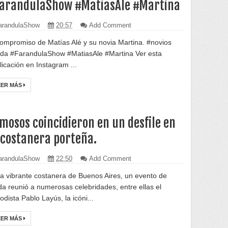
arandulaShow #MatiasAle #Martina
randulaShow
20:57
Add Comment
compromiso de Matías Alé y su novia Martina. #novios
da #FarandulaShow #MatiasAle #Martina Ver esta
licación en Instagram ...
EER MÁS
mosos coincidieron en un desfile en
 costanera porteña.
randulaShow
22:50
Add Comment
la vibrante costanera de Buenos Aires, un evento de
a reunió a numerosas celebridades, entre ellas el
odista Pablo Layús, la icóni...
EER MÁS