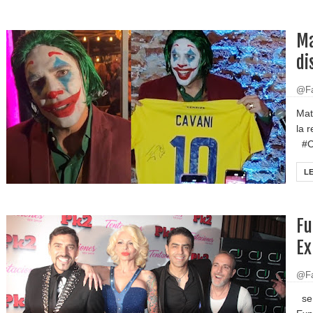
Ma
di
@Fa
Mat
la 
#Ca
L
Fu
Ex
@Fa
se 