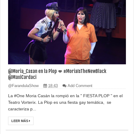
@Moria_Casan en la Plop 💋 #MoriaIsTheNewBlack
@MaxiCardaci
@FarandulaShow
18:43
Add Comment
La #One Moria Casán la rompió en la " FIESTA PLOP " en el
Teatro Vorterix. La Plop es una fiesta gay temática, se
caracteriza p...
LEER MÁS