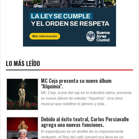
LO MÁS LEÍDO
MC Ceja presenta su nuevo álbum
"Alquimia".
MC Ceja, ícono del rap en la industria latina, presenta
su nuevo álbum de estudio “Alquimia”. Una obra
musical que redefine el género y esta...
Debido al éxito teatral, Carlos Perciavalle
agrega una nuevas funciones.
El espectáculo es un desfile de su impresionante
vestuario, el Rey del café concert nos lleva en un