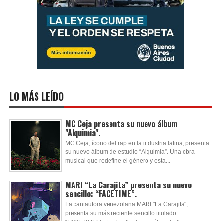
LO MÁS LEÍDO
MC Ceja presenta su nuevo álbum
"Alquimia".
MC Ceja, ícono del rap en la industria latina, presenta
su nuevo álbum de estudio “Alquimia”. Una obra
musical que redefine el género y esta...
MARI “La Carajita” presenta su nuevo
sencillo: “FACETIME”.
La cantautora venezolana MARI "La Carajita",
presenta su más reciente sencillo titulado