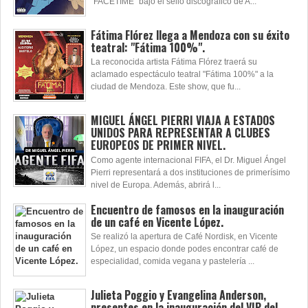
“FACETIME” bajo el sello discográfico de A...
Fátima Flórez llega a Mendoza con su éxito
teatral: "Fátima 100%".
La reconocida artista Fátima Flórez traerá su
aclamado espectáculo teatral "Fátima 100%" a la
ciudad de Mendoza. Este show, que fu...
MIGUEL ÁNGEL PIERRI VIAJA A ESTADOS
UNIDOS PARA REPRESENTAR A CLUBES
EUROPEOS DE PRIMER NIVEL.
Como agente internacional FIFA, el Dr. Miguel Ángel
Pierri representará a dos instituciones de primerísimo
nivel de Europa. Además, abrirá l...
Encuentro de famosos en la inauguración
de un café en Vicente López.
Se realizó la apertura de Café Nordisk, en Vicente
López, un espacio donde podes encontrar café de
especialidad, comida vegana y pastelería ...
Julieta Poggio y Evangelina Anderson,
presentes en la inauguración del VIP del