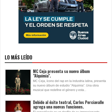
LO MÁS LEÍDO
MC Ceja presenta su nuevo álbum
"Alquimia".
MC Ceja, ícono del rap en la industria latina, presenta
su nuevo álbum de estudio “Alquimia”. Una obra
musical que redefine el género y esta...
Debido al éxito teatral, Carlos Perciavalle
agrega una nuevas funciones.