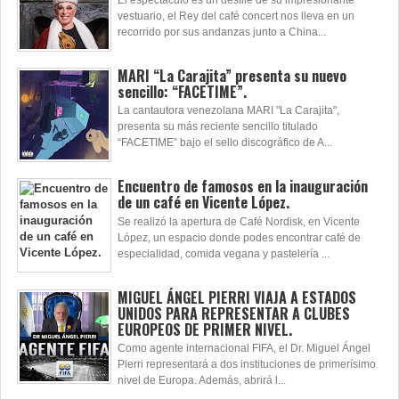
El espectáculo es un desfile de su impresionante
vestuario, el Rey del café concert nos lleva en un
recorrido por sus andanzas junto a China...
MARI “La Carajita” presenta su nuevo
sencillo: “FACETIME”.
La cantautora venezolana MARI "La Carajita",
presenta su más reciente sencillo titulado
“FACETIME” bajo el sello discográfico de A...
Encuentro de famosos en la inauguración
de un café en Vicente López.
Se realizó la apertura de Café Nordisk, en Vicente
López, un espacio donde podes encontrar café de
especialidad, comida vegana y pastelería ...
MIGUEL ÁNGEL PIERRI VIAJA A ESTADOS
UNIDOS PARA REPRESENTAR A CLUBES
EUROPEOS DE PRIMER NIVEL.
Como agente internacional FIFA, el Dr. Miguel Ángel
Pierri representará a dos instituciones de primerísimo
nivel de Europa. Además, abrirá l...