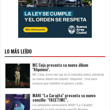
LO MÁS LEÍDO
MC Ceja presenta su nuevo álbum
"Alquimia".
MC Ceja, ícono del rap en la industria latina, presenta
su nuevo álbum de estudio “Alquimia”. Una obra
musical que redefine el género y esta...
MARI “La Carajita” presenta su nuevo
sencillo: “FACETIME”.
La cantautora venezolana MARI "La Carajita",
presenta su más reciente sencillo titulado