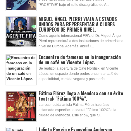
“FACETIME” bajo el sello discográfico de A...
MIGUEL ÁNGEL PIERRI VIAJA A ESTADOS
UNIDOS PARA REPRESENTAR A CLUBES
EUROPEOS DE PRIMER NIVEL.
Como agente internacional FIFA, el Dr. Miguel Ángel
Pierri representará a dos instituciones de primerísimo
nivel de Europa. Además, abrirá l...
Encuentro de famosos en la inauguración
de un café en Vicente López.
Se realizó la apertura de Café Nordisk, en Vicente
López, un espacio donde podes encontrar café de
especialidad, comida vegana y pastelería ...
Fátima Flórez llega a Mendoza con su éxito
teatral: "Fátima 100%".
La reconocida artista Fátima Flórez traerá su
aclamado espectáculo teatral "Fátima 100%" a la
ciudad de Mendoza. Este show, que fu...
Julieta Poggio y Evangelina Anderson,