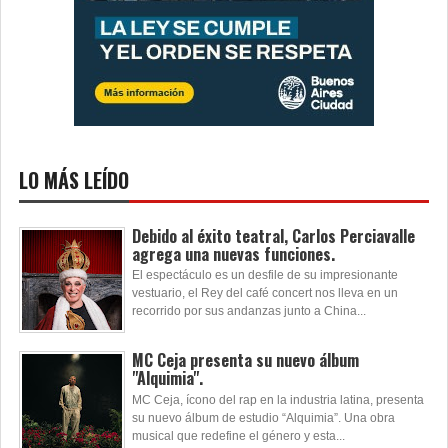
LO MÁS LEÍDO
Debido al éxito teatral, Carlos Perciavalle
agrega una nuevas funciones.
El espectáculo es un desfile de su impresionante
vestuario, el Rey del café concert nos lleva en un
recorrido por sus andanzas junto a China...
MC Ceja presenta su nuevo álbum
"Alquimia".
MC Ceja, ícono del rap en la industria latina, presenta
su nuevo álbum de estudio “Alquimia”. Una obra
musical que redefine el género y esta...