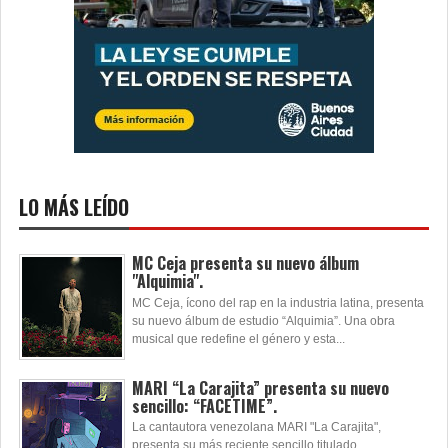
LO MÁS LEÍDO
MC Ceja presenta su nuevo álbum
"Alquimia".
MC Ceja, ícono del rap en la industria latina, presenta
su nuevo álbum de estudio “Alquimia”. Una obra
musical que redefine el género y esta...
MARI “La Carajita” presenta su nuevo
sencillo: “FACETIME”.
La cantautora venezolana MARI "La Carajita",
presenta su más reciente sencillo titulado