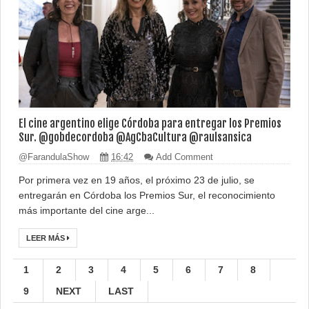
El cine argentino elige Córdoba para entregar los Premios
Sur. @gobdecordoba @AgCbaCultura @raulsansica
@FarandulaShow
16:42
Add Comment
Por primera vez en 19 años, el próximo 23 de julio, se
entregarán en Córdoba los Premios Sur, el reconocimiento
más importante del cine arge...
LEER MÁS
1
2
3
4
5
6
7
8
9
NEXT
LAST