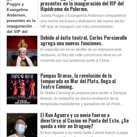
presentes en la inauguración del VIP del
Hipódromo de Palermo.
Julieta Poggio y Evangelina Anderson compartieron
una noche exclusiva y disfrutaron del nuevo sector
VIP que se inauguró con más comodidades...
Debido al éxito teatral, Carlos Perciavalle
agrega una nuevas funciones.
El espectáculo es un desfile de su impresionante
vestuario, el Rey del café concert nos lleva en un
recorrido por sus andanzas junto a China...
Pampas Bravas, la revelación de la
temporada en Mar del Plata, llega al
Teatro Canning.
El Teatro Canning se prepara para recibir a Pampas
Bravas, la compañía de danza revelación de la
temporada marplatense y ganadora de un Prem...
El Kun Aguero y su novia fueron a
divertirse al Casino en Punta del Este. ¿Se
queda a vivir en Uruguay?
El Kun Aguero y su novia Sofía Calzeti fueron a jugar