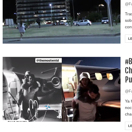
@Fa
Tra
sob
conf
L
#B
Ch
Pu
@Fa
Ya 
noc
cha
L