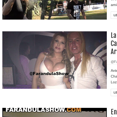
amig
L
La
Ca
Ar
@Fa
Ant
Cha
Loz
L
En