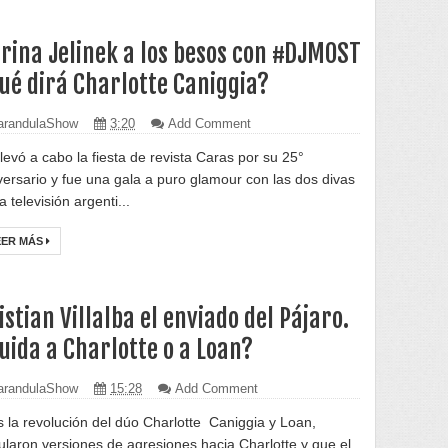
rina Jelinek a los besos con #DJMOST
ué dirá Charlotte Caniggia?
randulaShow
3:20
Add Comment
llevó a cabo la fiesta de revista Caras por su 25°
versario y fue una gala a puro glamour con las dos divas
a televisión argenti...
EER MÁS
istian Villalba el enviado del Pájaro.
uida a Charlotte o a Loan?
randulaShow
15:28
Add Comment
s la revolución del dúo Charlotte Caniggia y Loan,
cularon versiones de agresiones hacia Charlotte y que el