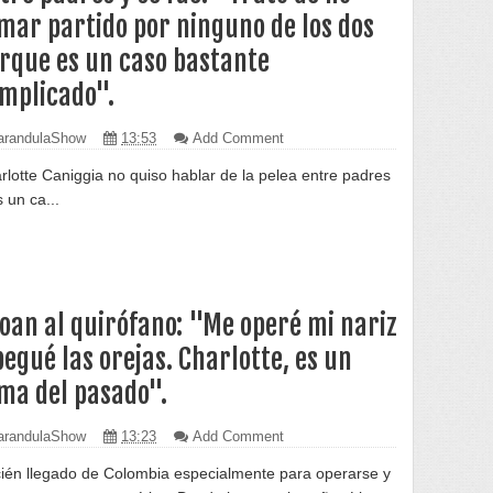
mar partido por ninguno de los dos
rque es un caso bastante
mplicado".
randulaShow
13:53
Add Comment
rlotte Caniggia no quiso hablar de la pelea entre padres
 un ca...
oan al quirófano: "Me operé mi nariz
pegué las orejas. Charlotte, es un
ma del pasado".
randulaShow
13:23
Add Comment
ién llegado de Colombia especialmente para operarse y