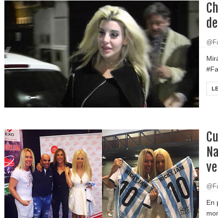
Ch
de
@Fa
Mir
#Fa
L
Cu
Na
ve
@Fa
En 
mom