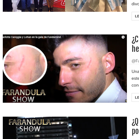
divo
L
¿C
he
@Fa
Una
est
con
L
¿Q
po