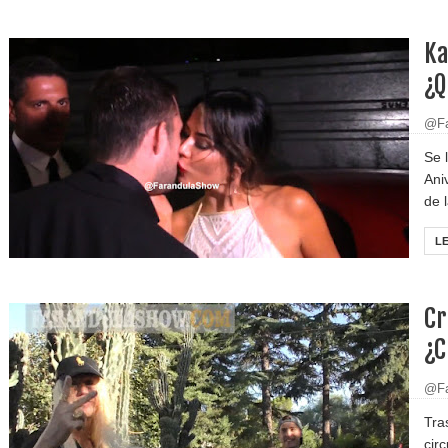
Ka
¿Q
@Fa
Se 
Ani
de l
L
Cr
¿C
@Fa
Tra
cir