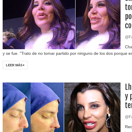
to
po
co
@Fa
Cha
y se fue. "Trato de no tomar partido por ninguno de los dos porque es
LEER MÁS
Lh
y 
te
@Fa
Rec