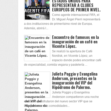
ESTADOS UNIDOS PARA
REPRESENTAR A CLUBES
EUROPEOS DE PRIMER NIVEL.
Como agente internacional FIFA, el
Dr. Miguel Ángel Pierri representará
a dos instituciones de primerísimo nivel de Europa.
Además, abrirá l...
Encuentro de famosos en la
inauguración de un café en
Vicente López.
Se realizó la apertura de Café
Nordisk, en Vicente López, un
espacio donde podes encontrar café
de especialidad, comida vegana y pastelería ...
Julieta Poggio y Evangelina
Anderson, presentes en la
inauguración del VIP del
Hipódromo de Palermo.
Julieta Poggio y Evangelina
Anderson compartieron una noche
exclusiva y disfrutaron del nuevo sector VIP que se
inauguró con más comodidades...