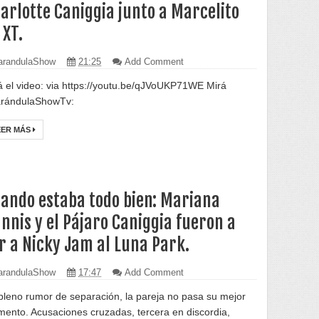
arlotte Caniggia junto a Marcelito
 XT.
randulaShow
21:25
Add Comment
á el video: via https://youtu.be/qJVoUKP71WE Mirá
rándulaShowTv:
EER MÁS
ando estaba todo bien: Mariana
nnis y el Pájaro Caniggia fueron a
r a Nicky Jam al Luna Park.
randulaShow
17:47
Add Comment
pleno rumor de separación, la pareja no pasa su mejor
ento. Acusaciones cruzadas, tercera en discordia,