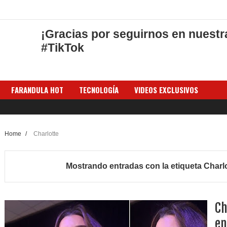
¡Gracias por seguirnos en nuestr
#TikTok
FARANDULA HOT
TECNOLOGÍA
VIDEOS EXCLUSIVOS
Home
/
Charlotte
Mostrando entradas con la etiqueta
Charl
Ch
en