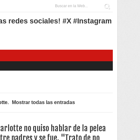
as redes sociales! #X #Instagram
otte
.
Mostrar todas las entradas
arlotte no quiso hablar de la pelea
tre padres y se fue. "Trato de no