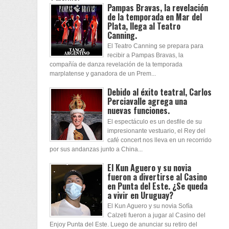
Pampas Bravas, la revelación
de la temporada en Mar del
Plata, llega al Teatro
Canning.
El Teatro Canning se prepara para
recibir a Pampas Bravas, la
compañía de danza revelación de la temporada
marplatense y ganadora de un Prem...
Debido al éxito teatral, Carlos
Perciavalle agrega una
nuevas funciones.
El espectáculo es un desfile de su
impresionante vestuario, el Rey del
café concert nos lleva en un recorrido
por sus andanzas junto a China...
El Kun Aguero y su novia
fueron a divertirse al Casino
en Punta del Este. ¿Se queda
a vivir en Uruguay?
El Kun Aguero y su novia Sofía
Calzeti fueron a jugar al Casino del
Enjoy Punta del Este. Luego de anunciar su retiro del