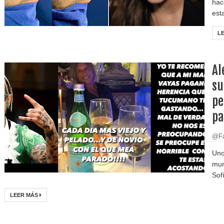
hac
est
L
Al
su
pe
pa
@Fa
Uno
mun
Sof
LEER MÁS