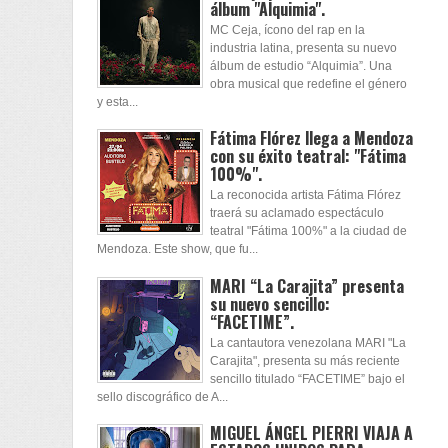
álbum "Alquimia".
MC Ceja, ícono del rap en la
industria latina, presenta su nuevo
álbum de estudio “Alquimia”. Una
obra musical que redefine el género
y esta...
Fátima Flórez llega a Mendoza
con su éxito teatral: "Fátima
100%".
La reconocida artista Fátima Flórez
traerá su aclamado espectáculo
teatral "Fátima 100%" a la ciudad de
Mendoza. Este show, que fu...
MARI “La Carajita” presenta
su nuevo sencillo:
“FACETIME”.
La cantautora venezolana MARI "La
Carajita", presenta su más reciente
sencillo titulado “FACETIME” bajo el
sello discográfico de A...
MIGUEL ÁNGEL PIERRI VIAJA A