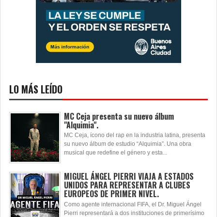
LO MÁS LEÍDO
MC Ceja presenta su nuevo álbum
"Alquimia".
MC Ceja, ícono del rap en la industria latina, presenta
su nuevo álbum de estudio “Alquimia”. Una obra
musical que redefine el género y esta...
MIGUEL ÁNGEL PIERRI VIAJA A ESTADOS
UNIDOS PARA REPRESENTAR A CLUBES
EUROPEOS DE PRIMER NIVEL.
Como agente internacional FIFA, el Dr. Miguel Ángel
Pierri representará a dos instituciones de primerísimo