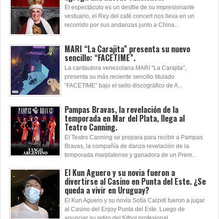
El espectáculo es un desfile de su impresionante
vestuario, el Rey del café concert nos lleva en un
recorrido por sus andanzas junto a China...
MARI “La Carajita” presenta su nuevo
sencillo: “FACETIME”.
La cantautora venezolana MARI "La Carajita",
presenta su más reciente sencillo titulado
“FACETIME” bajo el sello discográfico de A...
Pampas Bravas, la revelación de la
temporada en Mar del Plata, llega al
Teatro Canning.
El Teatro Canning se prepara para recibir a Pampas
Bravas, la compañía de danza revelación de la
temporada marplatense y ganadora de un Prem...
El Kun Aguero y su novia fueron a
divertirse al Casino en Punta del Este. ¿Se
queda a vivir en Uruguay?
El Kun Aguero y su novia Sofía Calzeti fueron a jugar
al Casino del Enjoy Punta del Este. Luego de
anunciar su retiro del fútbol profesional...