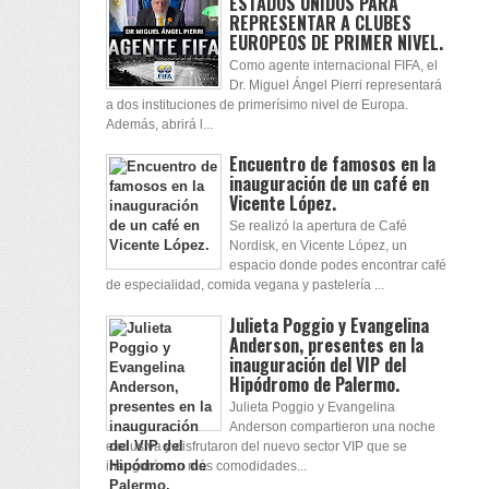
ESTADOS UNIDOS PARA
REPRESENTAR A CLUBES
EUROPEOS DE PRIMER NIVEL.
Como agente internacional FIFA, el
Dr. Miguel Ángel Pierri representará
a dos instituciones de primerísimo nivel de Europa.
Además, abrirá l...
Encuentro de famosos en la
inauguración de un café en
Vicente López.
Se realizó la apertura de Café
Nordisk, en Vicente López, un
espacio donde podes encontrar café
de especialidad, comida vegana y pastelería ...
Julieta Poggio y Evangelina
Anderson, presentes en la
inauguración del VIP del
Hipódromo de Palermo.
Julieta Poggio y Evangelina
Anderson compartieron una noche
exclusiva y disfrutaron del nuevo sector VIP que se
inauguró con más comodidades...