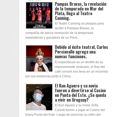
Pampas Bravas, la revelación
de la temporada en Mar del
Plata, llega al Teatro
Canning.
El Teatro Canning se prepara para
recibir a Pampas Bravas, la
compañía de danza revelación de la temporada
marplatense y ganadora de un Prem...
Debido al éxito teatral, Carlos
Perciavalle agrega una
nuevas funciones.
El espectáculo es un desfile de su
impresionante vestuario, el Rey del
café concert nos lleva en un recorrido
por sus andanzas junto a China...
El Kun Aguero y su novia
fueron a divertirse al Casino
en Punta del Este. ¿Se queda
a vivir en Uruguay?
El Kun Aguero y su novia Sofía
Calzeti fueron a jugar al Casino del
Enjoy Punta del Este. Luego de anunciar su retiro del