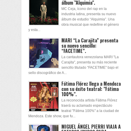
álbum "Alquimia".
MC Ceja, ícono del rap en la
industria latina, presenta su nuevo
álbum de estudio “Alquimia”. Una
obra musical que redefine el género
y esta...
MARI “La Carajita” presenta
su nuevo sencillo:
“FACETIME”.
La cantautora venezolana MARI "La
Carajita", presenta su más reciente
sencillo titulado “FACETIME” bajo el
sello discográfico de A...
Fátima Flórez llega a Mendoza
con su éxito teatral: "Fátima
100%".
La reconocida artista Fátima Flórez
traerá su aclamado espectáculo
teatral "Fátima 100%" a la ciudad de
Mendoza. Este show, que fu...
MIGUEL ÁNGEL PIERRI VIAJA A