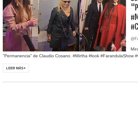
"P
#M
#C
@Fa
Mir
"Permanencia" de Claudio Cosano. #Mirtha #look #FarandulaShow #
LEER MÁS