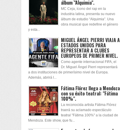
álbum "Alquimia".
MC Ceja, ícono del rap en la
industria latina, presenta su nuevo
álbum de estudio “Alquimia”. Una
obra musical que redefine el género
y esta...
MIGUEL ÁNGEL PIERRI VIAJA A
ESTADOS UNIDOS PARA
REPRESENTAR A CLUBES
EUROPEOS DE PRIMER NIVEL.
Como agente internacional FIFA, el
Dr. Miguel Ángel Pierri representará
a dos instituciones de primerísimo nivel de Europa.
Además, abrirá l...
Fátima Flórez llega a Mendoza
con su éxito teatral: "Fátima
100%".
La reconocida artista Fátima Flórez
traerá su aclamado espectáculo
teatral "Fátima 100%" a la ciudad de
Mendoza. Este show, que fu...