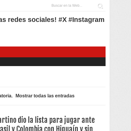
as redes sociales! #X #Instagram
toria
.
Mostrar todas las entradas
rtino dio la lista para jugar ante
asil y Colombia con Higuaín y sin