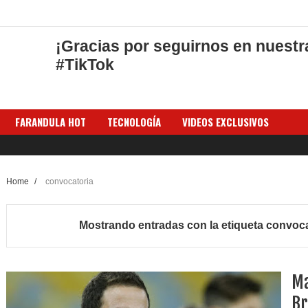
¡Gracias por seguirnos en nuestr
#TikTok
FARANDULA HOT
TECNOLOGÍA
VIDEOS EXCLUSIVOS
Home
/
convocatoria
Mostrando entradas con la etiqueta
convoca
Ma
Br