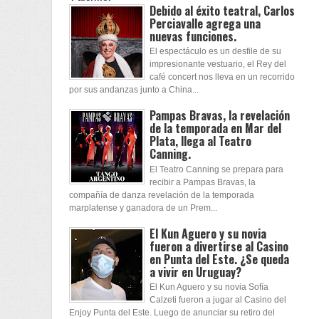
Debido al éxito teatral, Carlos
Perciavalle agrega una
nuevas funciones.
El espectáculo es un desfile de su
impresionante vestuario, el Rey del
café concert nos lleva en un recorrido
por sus andanzas junto a China...
Pampas Bravas, la revelación
de la temporada en Mar del
Plata, llega al Teatro
Canning.
El Teatro Canning se prepara para
recibir a Pampas Bravas, la
compañía de danza revelación de la temporada
marplatense y ganadora de un Prem...
El Kun Aguero y su novia
fueron a divertirse al Casino
en Punta del Este. ¿Se queda
a vivir en Uruguay?
El Kun Aguero y su novia Sofía
Calzeti fueron a jugar al Casino del
Enjoy Punta del Este. Luego de anunciar su retiro del