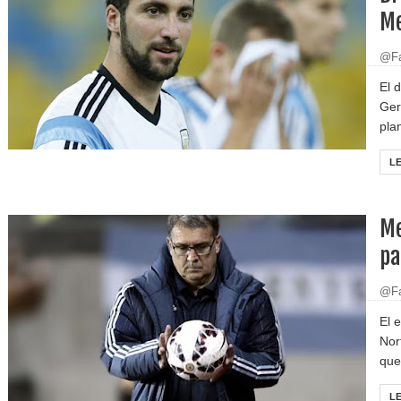
Me
@Fa
El 
Ger
plan
L
Me
pa
@Fa
El 
Nor
que 
L