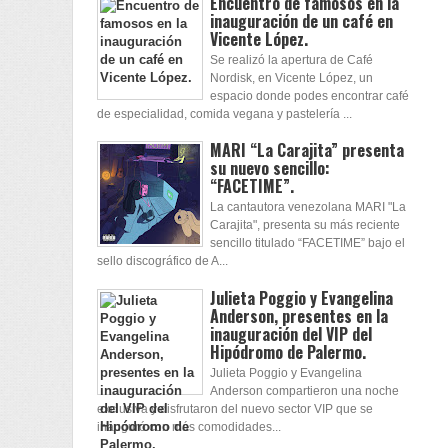
Encuentro de famosos en la
inauguración de un café en
Vicente López.
Se realizó la apertura de Café
Nordisk, en Vicente López, un
espacio donde podes encontrar café
de especialidad, comida vegana y pastelería ...
MARI “La Carajita” presenta
su nuevo sencillo:
“FACETIME”.
La cantautora venezolana MARI "La
Carajita", presenta su más reciente
sencillo titulado “FACETIME” bajo el
sello discográfico de A...
Julieta Poggio y Evangelina
Anderson, presentes en la
inauguración del VIP del
Hipódromo de Palermo.
Julieta Poggio y Evangelina
Anderson compartieron una noche
exclusiva y disfrutaron del nuevo sector VIP que se
inauguró con más comodidades...