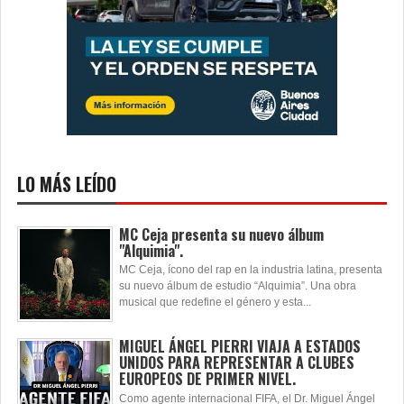
LO MÁS LEÍDO
MC Ceja presenta su nuevo álbum
"Alquimia".
MC Ceja, ícono del rap en la industria latina, presenta
su nuevo álbum de estudio “Alquimia”. Una obra
musical que redefine el género y esta...
MIGUEL ÁNGEL PIERRI VIAJA A ESTADOS
UNIDOS PARA REPRESENTAR A CLUBES
EUROPEOS DE PRIMER NIVEL.
Como agente internacional FIFA, el Dr. Miguel Ángel