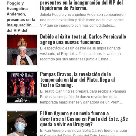
presentes en la inauguración del VIP del
Hipódromo de Palermo.
Julieta Poggio y Evangelina Anderson compartieron
una noche exclusiva y disfrutaron del nuevo sector
VIP que se inauguró con más comodidades...
Debido al éxito teatral, Carlos Perciavalle
agrega una nuevas funciones.
El espectáculo es un desfile de su impresionante
vestuario, el Rey del café concert nos lleva en un
recorrido por sus andanzas junto a China...
Pampas Bravas, la revelación de la
temporada en Mar del Plata, llega al
Teatro Canning.
El Teatro Canning se prepara para recibir a Pampas
Bravas, la compañía de danza revelación de la
temporada marplatense y ganadora de un Prem...
El Kun Aguero y su novia fueron a
divertirse al Casino en Punta del Este. ¿Se
queda a vivir en Uruguay?
El Kun Aguero y su novia Sofía Calzeti fueron a jugar